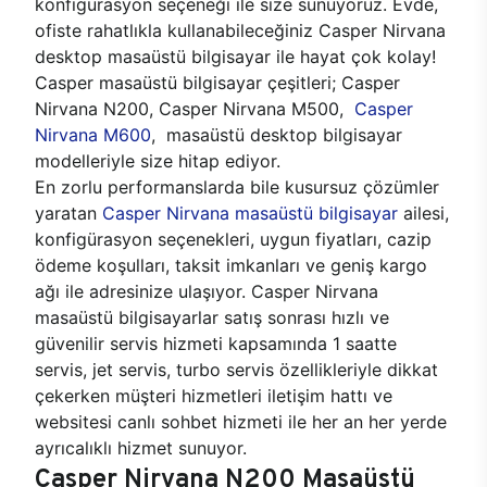
konfigürasyon seçeneği ile size sunuyoruz. Evde,
ofiste rahatlıkla kullanabileceğiniz Casper Nirvana
desktop masaüstü bilgisayar ile hayat çok kolay!
Casper masaüstü bilgisayar çeşitleri; Casper
Nirvana N200, Casper Nirvana M500,
Casper
Nirvana M600
, masaüstü desktop bilgisayar
modelleriyle size hitap ediyor.
En zorlu performanslarda bile kusursuz çözümler
yaratan
Casper Nirvana masaüstü bilgisayar
ailesi,
konfigürasyon seçenekleri, uygun fiyatları, cazip
ödeme koşulları, taksit imkanları ve geniş kargo
ağı ile adresinize ulaşıyor. Casper Nirvana
masaüstü bilgisayarlar satış sonrası hızlı ve
güvenilir servis hizmeti kapsamında 1 saatte
servis, jet servis, turbo servis özellikleriyle dikkat
çekerken müşteri hizmetleri iletişim hattı ve
websitesi canlı sohbet hizmeti ile her an her yerde
ayrıcalıklı hizmet sunuyor.
Casper Nirvana N200 Masaüstü