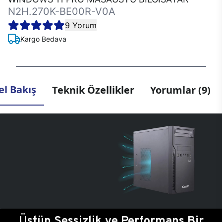
N2H.270K-BE00R-V0A
9 Yorum
Kargo Bedava
l Bakış
Teknik Özellikler
Yorumlar (9)
Üstün Sessizlik ve Performans Bir