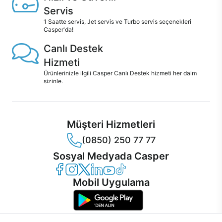
Servis
1 Saatte servis, Jet servis ve Turbo servis seçenekleri
Casper'da!
Canlı Destek
Hizmeti
Ürünlerinizle ilgili Casper Canlı Destek hizmeti her daim
sizinle.
Müşteri Hizmetleri
(0850) 250 77 77
Sosyal Medyada Casper
Casper Facebook
Casper Instagram
Casper Twitter
Casper LinkedIn
Casper YouTube
Casper TikTok
Mobil Uygulama