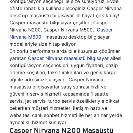
konfigürasyon seçeneği ile size sunuyoruz. Evde,
ofiste rahatlıkla kullanabileceğiniz Casper Nirvana
desktop masaüstü bilgisayar ile hayat çok kolay!
Casper masaüstü bilgisayar çeşitleri; Casper
Nirvana N200, Casper Nirvana M500,
Casper
Nirvana M600
, masaüstü desktop bilgisayar
modelleriyle size hitap ediyor.
En zorlu performanslarda bile kusursuz çözümler
yaratan
Casper Nirvana masaüstü bilgisayar
ailesi,
konfigürasyon seçenekleri, uygun fiyatları, cazip
ödeme koşulları, taksit imkanları ve geniş kargo
ağı ile adresinize ulaşıyor. Casper Nirvana
masaüstü bilgisayarlar satış sonrası hızlı ve
güvenilir servis hizmeti kapsamında 1 saatte
servis, jet servis, turbo servis özellikleriyle dikkat
çekerken müşteri hizmetleri iletişim hattı ve
websitesi canlı sohbet hizmeti ile her an her yerde
ayrıcalıklı hizmet sunuyor.
Casper Nirvana N200 Masaüstü