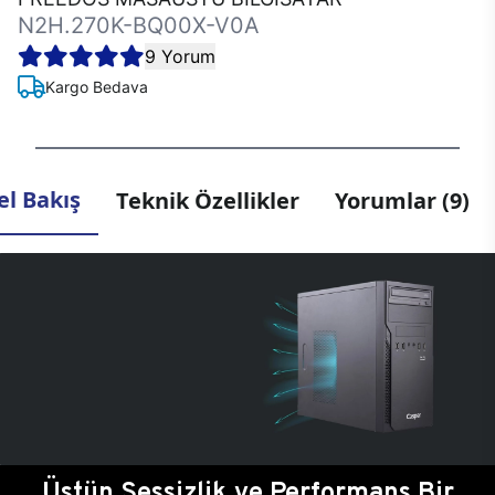
N2H.270K-BQ00X-V0A
9 Yorum
Kargo Bedava
l Bakış
Teknik Özellikler
Yorumlar (9)
Üstün Sessizlik ve Performans Bir