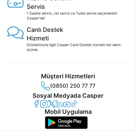
Servis
1 Saatte servis, Jet servis ve Turbo servis seçenekleri
Casper'da!
Canlı Destek
Hizmeti
Ürünlerinizle ilgili Casper Canlı Destek hizmeti her daim
sizinle.
Müşteri Hizmetleri
(0850) 250 77 77
Sosyal Medyada Casper
Casper Facebook
Casper Instagram
Casper Twitter
Casper LinkedIn
Casper YouTube
Casper TikTok
Mobil Uygulama