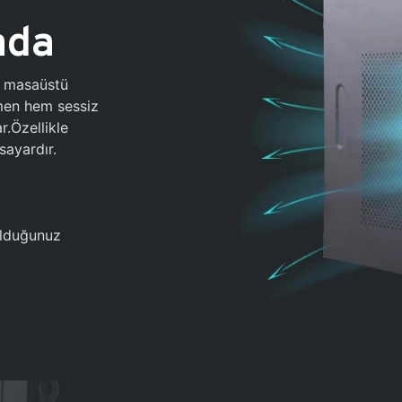
ada
0 masaüstü
ğmen hem sessiz
.Özellikle
sayardır.
 olduğunuz