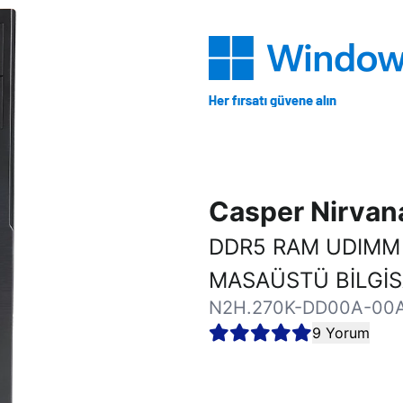
Casper Nirva
DDR5 RAM UDIMM
MASAÜSTÜ BİLGİ
N2H.270K-DD00A-00
9 Yorum