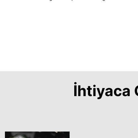
İhtiyac