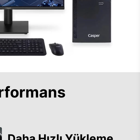
rformans
Daha Hızlı Yükleme