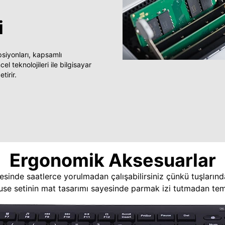
i
yonları, kapsamlı
 teknolojileri ile bilgisayar
tirir.
Ergonomik Aksesuarlar
esinde saatlerce yorulmadan çalışabilirsiniz çünkü tuşlarınd
use setinin mat tasarımı sayesinde parmak izi tutmadan temi