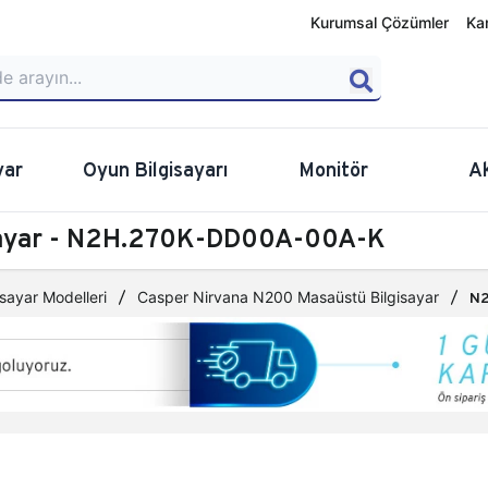
Kurumsal Çözümler
Ka
yar
Oyun Bilgisayarı
Monitör
A
isayar - N2H.270K-DD00A-00A-K
sayar Modelleri
Casper Nirvana N200 Masaüstü Bilgisayar
N