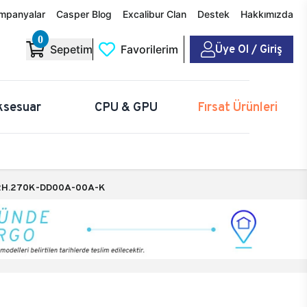
mpanyalar
Casper Blog
Excalibur Clan
Destek
Hakkımızda
0
Üye Ol / Giriş
Sepetim
Favorilerim
ksesuar
CPU & GPU
Fırsat Ürünleri
2H.270K-DD00A-00A-K