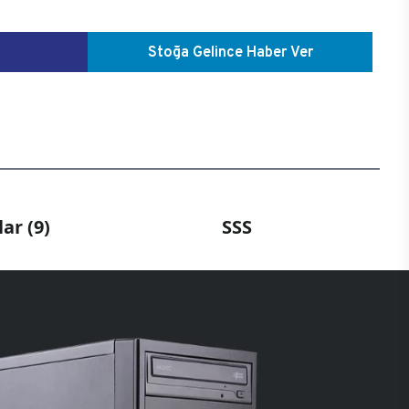
Stoğa Gelince Haber Ver
ar (9)
SSS