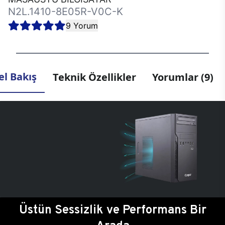
N2L.1410-8E05R-V0C-K
9 Yorum
l Bakış
Teknik Özellikler
Yorumlar (9)
Üstün Sessizlik ve Performans Bir