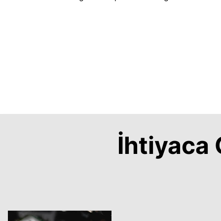
İhtiyac