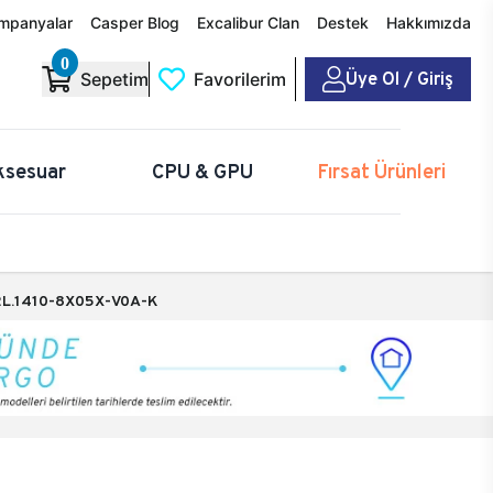
mpanyalar
Casper Blog
Excalibur Clan
Destek
Hakkımızda
0
Üye Ol / Giriş
Sepetim
Favorilerim
ksesuar
CPU & GPU
Fırsat Ürünleri
L.1410-8X05X-V0A-K