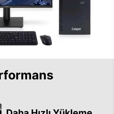
rformans
Daha Hızlı Yükleme