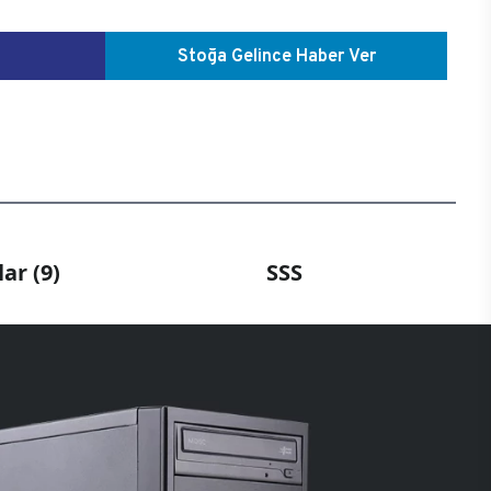
Stoğa Gelince Haber Ver
ar (9)
SSS