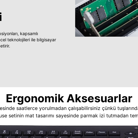
i
yonları, kapsamlı
 teknolojileri ile bilgisayar
tirir.
Ergonomik Aksesuarlar
esinde saatlerce yorulmadan çalışabilirsiniz çünkü tuşlarınd
use setinin mat tasarımı sayesinde parmak izi tutmadan temi