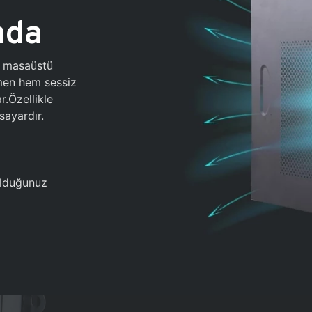
ada
0 masaüstü
ğmen hem sessiz
.Özellikle
sayardır.
 olduğunuz