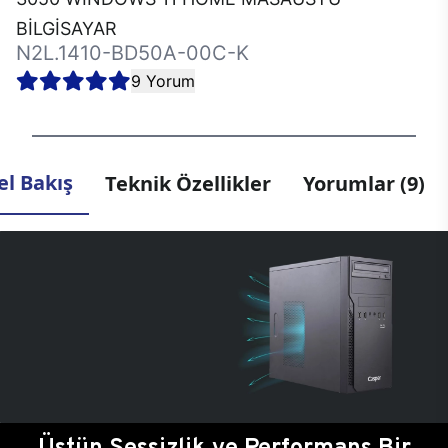
BİLGİSAYAR
N2L.1410-BD50A-00C-K
9 Yorum
l Bakış
Teknik Özellikler
Yorumlar (9)
Üstün Sessizlik ve Performans Bir