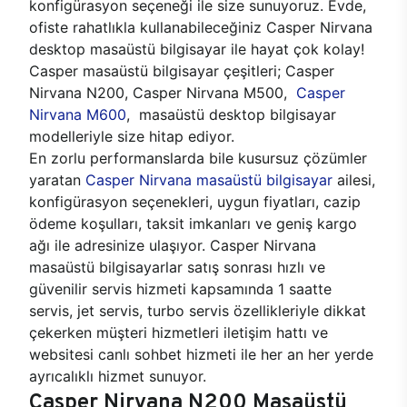
konfigürasyon seçeneği ile size sunuyoruz. Evde,
ofiste rahatlıkla kullanabileceğiniz Casper Nirvana
desktop masaüstü bilgisayar ile hayat çok kolay!
Casper masaüstü bilgisayar çeşitleri; Casper
Nirvana N200, Casper Nirvana M500,
Casper
Nirvana M600
, masaüstü desktop bilgisayar
modelleriyle size hitap ediyor.
En zorlu performanslarda bile kusursuz çözümler
yaratan
Casper Nirvana masaüstü bilgisayar
ailesi,
konfigürasyon seçenekleri, uygun fiyatları, cazip
ödeme koşulları, taksit imkanları ve geniş kargo
ağı ile adresinize ulaşıyor. Casper Nirvana
masaüstü bilgisayarlar satış sonrası hızlı ve
güvenilir servis hizmeti kapsamında 1 saatte
servis, jet servis, turbo servis özellikleriyle dikkat
çekerken müşteri hizmetleri iletişim hattı ve
websitesi canlı sohbet hizmeti ile her an her yerde
ayrıcalıklı hizmet sunuyor.
Casper Nirvana N200 Masaüstü