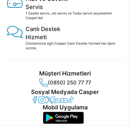
Servis
1 Saatte servis, Jet servis ve Turbo servis seçenekleri
Casper'da!
Canlı Destek
Hizmeti
Ürünlerinizle ilgili Casper Canlı Destek hizmeti her daim
sizinle.
Müşteri Hizmetleri
(0850) 250 77 77
Sosyal Medyada Casper
Casper Facebook
Casper Instagram
Casper Twitter
Casper LinkedIn
Casper YouTube
Casper TikTok
Mobil Uygulama