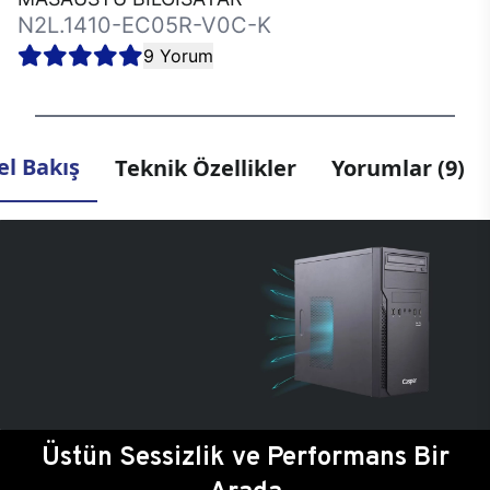
N2L.1410-EC05R-V0C-K
9 Yorum
l Bakış
Teknik Özellikler
Yorumlar (9)
Üstün Sessizlik ve Performans Bir