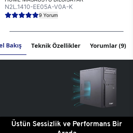
N2L.1410-EE05A-V0A-K
9 Yorum
l Bakış
Teknik Özellikler
Yorumlar (9)
Üstün Sessizlik ve Performans Bir