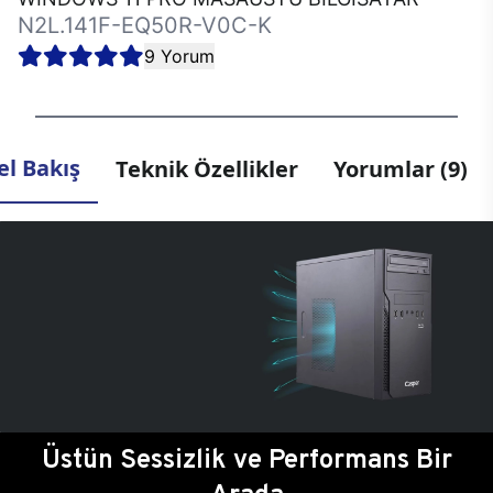
N2L.141F-EQ50R-V0C-K
9 Yorum
l Bakış
Teknik Özellikler
Yorumlar (9)
Üstün Sessizlik ve Performans Bir