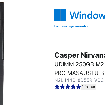
Casper Nirva
UDIMM 250GB M2 
PRO MASAÜSTÜ Bİ
N2L.1440-8D55R-V0C
9 Yorum