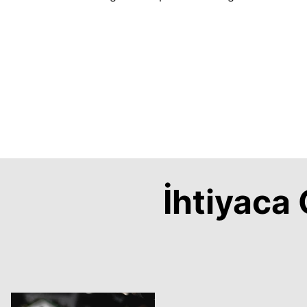
İhtiyac