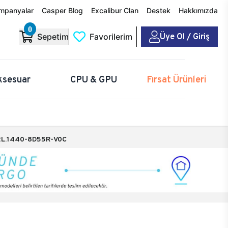
mpanyalar
Casper Blog
Excalibur Clan
Destek
Hakkımızda
0
Üye Ol / Giriş
Sepetim
Favorilerim
ksesuar
CPU & GPU
Fırsat Ürünleri
L.1440-8D55R-V0C