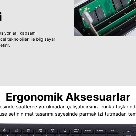
i
yonları, kapsamlı
 teknolojileri ile bilgisayar
tirir.
Ergonomik Aksesuarlar
esinde saatlerce yorulmadan çalışabilirsiniz çünkü tuşlarınd
use setinin mat tasarımı sayesinde parmak izi tutmadan temi