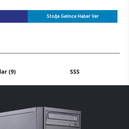
Stoğa Gelince Haber Ver
ar (9)
SSS