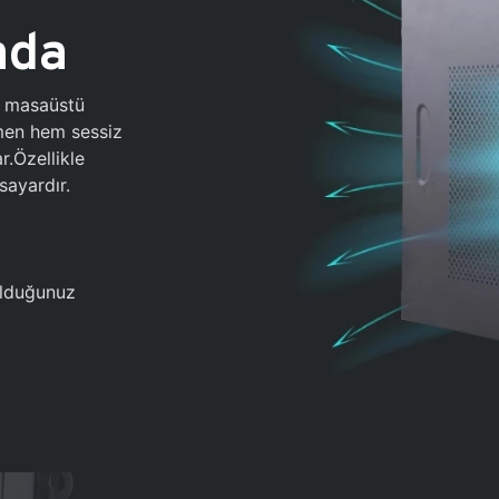
ada
0 masaüstü
ğmen hem sessiz
.Özellikle
sayardır.
 olduğunuz