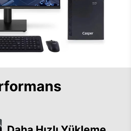
rformans
Daha Hızlı Yükleme