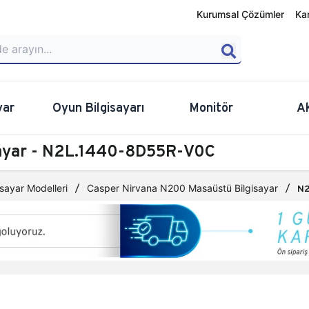
Kurumsal Çözümler
Ka
yar
Oyun Bilgisayarı
Monitör
A
sayar - N2L.1440-8D55R-V0C
sayar Modelleri
Casper Nirvana N200 Masaüstü Bilgisayar
N2