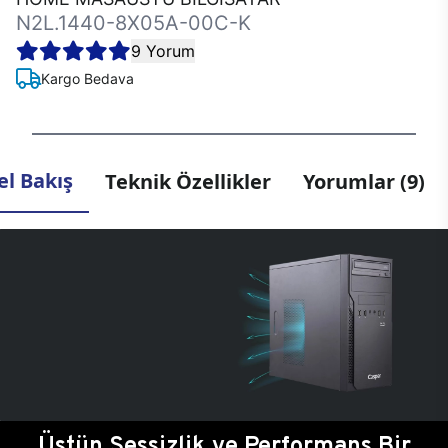
N2L.1440-8X05A-00C-K
9 Yorum
Kargo Bedava
l Bakış
Teknik Özellikler
Yorumlar (9)
Üstün Sessizlik ve Performans Bir