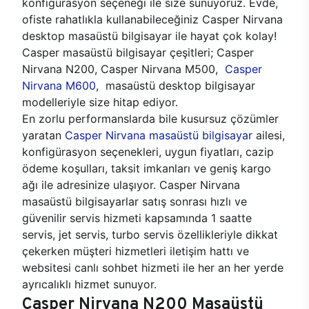
konfigürasyon seçeneği ile size sunuyoruz. Evde,
ofiste rahatlıkla kullanabileceğiniz Casper Nirvana
desktop masaüstü bilgisayar ile hayat çok kolay!
Casper masaüstü bilgisayar çeşitleri; Casper
Nirvana N200, Casper Nirvana M500,
Casper
Nirvana M600
, masaüstü desktop bilgisayar
modelleriyle size hitap ediyor.
En zorlu performanslarda bile kusursuz çözümler
yaratan
Casper Nirvana masaüstü bilgisayar
ailesi,
konfigürasyon seçenekleri, uygun fiyatları, cazip
ödeme koşulları, taksit imkanları ve geniş kargo
ağı ile adresinize ulaşıyor. Casper Nirvana
masaüstü bilgisayarlar satış sonrası hızlı ve
güvenilir servis hizmeti kapsamında 1 saatte
servis, jet servis, turbo servis özellikleriyle dikkat
çekerken müşteri hizmetleri iletişim hattı ve
websitesi canlı sohbet hizmeti ile her an her yerde
ayrıcalıklı hizmet sunuyor.
Casper Nirvana N200 Masaüstü