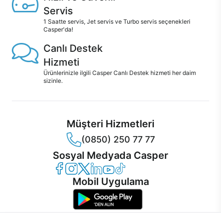
Servis
1 Saatte servis, Jet servis ve Turbo servis seçenekleri
Casper'da!
Canlı Destek
Hizmeti
Ürünlerinizle ilgili Casper Canlı Destek hizmeti her daim
sizinle.
Müşteri Hizmetleri
(0850) 250 77 77
Sosyal Medyada Casper
Casper Facebook
Casper Instagram
Casper Twitter
Casper LinkedIn
Casper YouTube
Casper TikTok
Mobil Uygulama