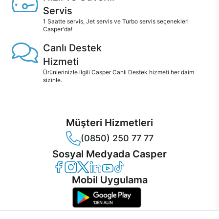
Servis
1 Saatte servis, Jet servis ve Turbo servis seçenekleri
Casper'da!
Canlı Destek
Hizmeti
Ürünlerinizle ilgili Casper Canlı Destek hizmeti her daim
sizinle.
Müşteri Hizmetleri
(0850) 250 77 77
Sosyal Medyada Casper
Casper Facebook
Casper Instagram
Casper Twitter
Casper LinkedIn
Casper YouTube
Casper TikTok
Mobil Uygulama