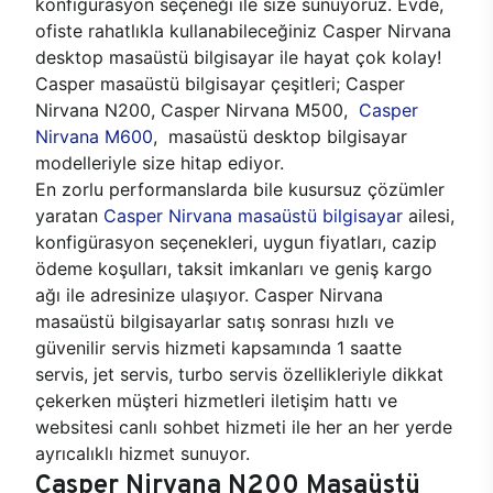
konfigürasyon seçeneği ile size sunuyoruz. Evde,
ofiste rahatlıkla kullanabileceğiniz Casper Nirvana
desktop masaüstü bilgisayar ile hayat çok kolay!
Casper masaüstü bilgisayar çeşitleri; Casper
Nirvana N200, Casper Nirvana M500,
Casper
Nirvana M600
, masaüstü desktop bilgisayar
modelleriyle size hitap ediyor.
En zorlu performanslarda bile kusursuz çözümler
yaratan
Casper Nirvana masaüstü bilgisayar
ailesi,
konfigürasyon seçenekleri, uygun fiyatları, cazip
ödeme koşulları, taksit imkanları ve geniş kargo
ağı ile adresinize ulaşıyor. Casper Nirvana
masaüstü bilgisayarlar satış sonrası hızlı ve
güvenilir servis hizmeti kapsamında 1 saatte
servis, jet servis, turbo servis özellikleriyle dikkat
çekerken müşteri hizmetleri iletişim hattı ve
websitesi canlı sohbet hizmeti ile her an her yerde
ayrıcalıklı hizmet sunuyor.
Casper Nirvana N200 Masaüstü