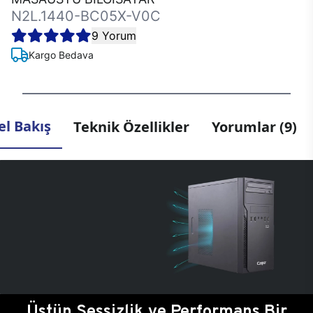
N2L.1440-BC05X-V0C
9 Yorum
Kargo Bedava
l Bakış
Teknik Özellikler
Yorumlar (9)
Üstün Sessizlik ve Performans Bir