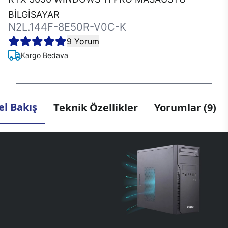
BİLGİSAYAR
N2L.144F-8E50R-V0C-K
9 Yorum
Kargo Bedava
l Bakış
Teknik Özellikler
Yorumlar (9)