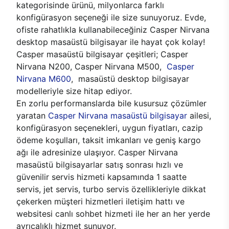
kategorisinde ürünü, milyonlarca farklı
konfigürasyon seçeneği ile size sunuyoruz. Evde,
ofiste rahatlıkla kullanabileceğiniz Casper Nirvana
desktop masaüstü bilgisayar ile hayat çok kolay!
Casper masaüstü bilgisayar çeşitleri; Casper
Nirvana N200, Casper Nirvana M500,
Casper
Nirvana M600
, masaüstü desktop bilgisayar
modelleriyle size hitap ediyor.
En zorlu performanslarda bile kusursuz çözümler
yaratan
Casper Nirvana masaüstü bilgisayar
ailesi,
konfigürasyon seçenekleri, uygun fiyatları, cazip
ödeme koşulları, taksit imkanları ve geniş kargo
ağı ile adresinize ulaşıyor. Casper Nirvana
masaüstü bilgisayarlar satış sonrası hızlı ve
güvenilir servis hizmeti kapsamında 1 saatte
servis, jet servis, turbo servis özellikleriyle dikkat
çekerken müşteri hizmetleri iletişim hattı ve
websitesi canlı sohbet hizmeti ile her an her yerde
ayrıcalıklı hizmet sunuyor.