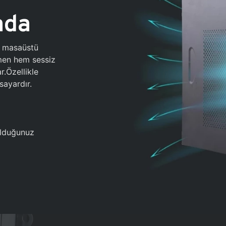
ada
0 masaüstü
ğmen hem sessiz
.Özellikle
sayardır.
 olduğunuz