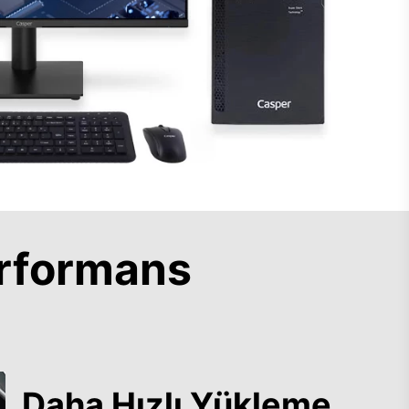
rformans
Daha Hızlı Yükleme