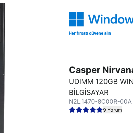
Casper Nirva
UDIMM 120GB WI
BİLGİSAYAR
N2L.1470-8C00R-00A
9 Yorum