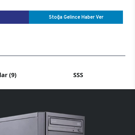
Stoğa Gelince Haber Ver
ar (9)
SSS