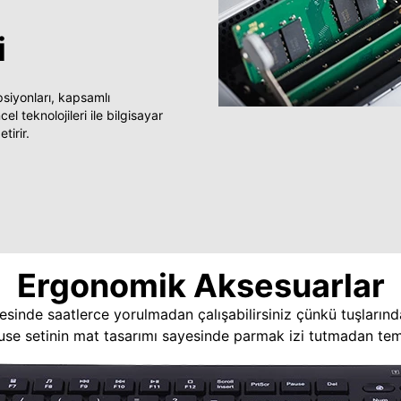
i
yonları, kapsamlı
 teknolojileri ile bilgisayar
tirir.
Ergonomik Aksesuarlar
esinde saatlerce yorulmadan çalışabilirsiniz çünkü tuşlarınd
use setinin mat tasarımı sayesinde parmak izi tutmadan temi