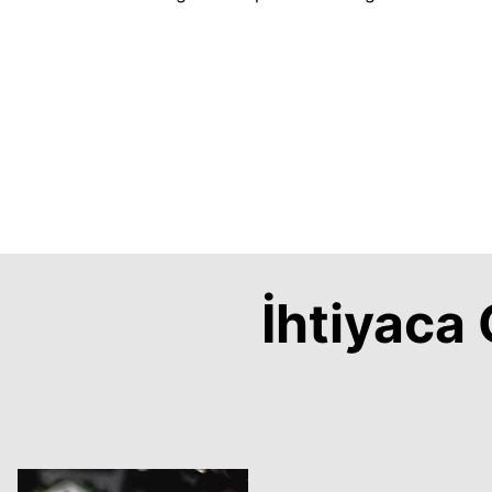
İhtiyac