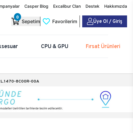
mpanyalar
Casper Blog
Excalibur Clan
Destek
Hakkımızda
0
Üye Ol / Giriş
Sepetim
Favorilerim
ksesuar
CPU & GPU
Fırsat Ürünleri
L.1470-8C00R-00A