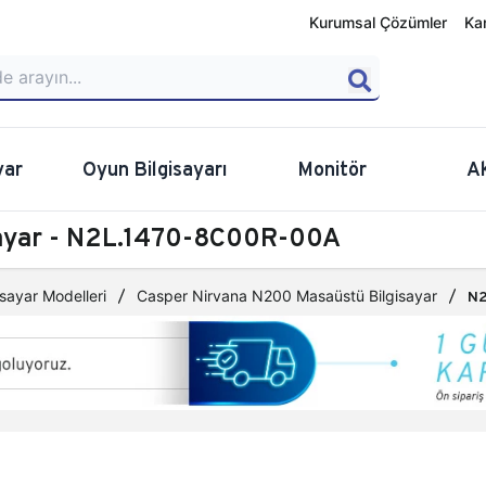
Kurumsal Çözümler
Ka
yar
Oyun Bilgisayarı
Monitör
A
sayar - N2L.1470-8C00R-00A
sayar Modelleri
Casper Nirvana N200 Masaüstü Bilgisayar
N2