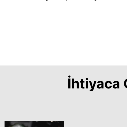
İhtiyac