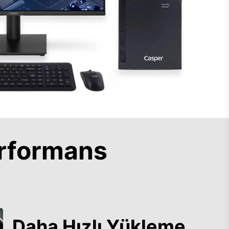
rformans
Daha Hızlı Yükleme