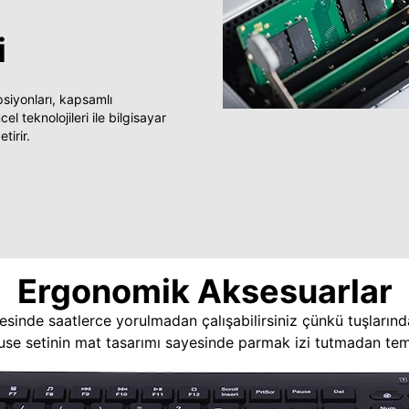
i
yonları, kapsamlı
 teknolojileri ile bilgisayar
tirir.
Ergonomik Aksesuarlar
esinde saatlerce yorulmadan çalışabilirsiniz çünkü tuşlarınd
use setinin mat tasarımı sayesinde parmak izi tutmadan temi