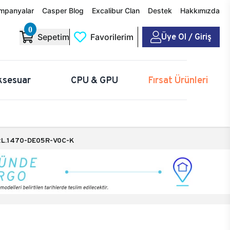
mpanyalar
Casper Blog
Excalibur Clan
Destek
Hakkımızda
0
Üye Ol / Giriş
Sepetim
Favorilerim
ksesuar
CPU & GPU
Fırsat Ürünleri
L.1470-DE05R-V0C-K