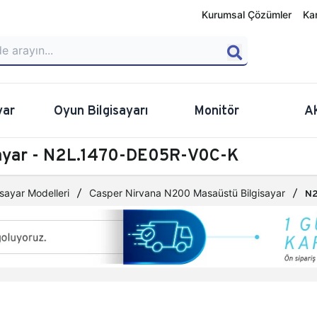
Kurumsal Çözümler
Ka
yar
Oyun Bilgisayarı
Monitör
A
sayar - N2L.1470-DE05R-V0C-K
sayar Modelleri
Casper Nirvana N200 Masaüstü Bilgisayar
N2