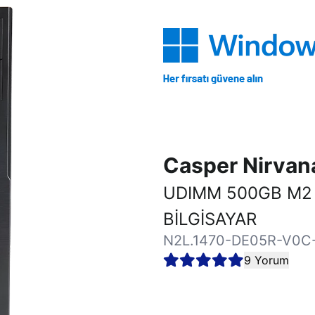
Casper Nirva
UDIMM 500GB M2
BİLGİSAYAR
N2L.1470-DE05R-V0C
9 Yorum