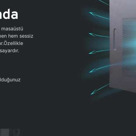
ada
0 masaüstü
ğmen hem sessiz
.Özellikle
sayardır.
 olduğunuz