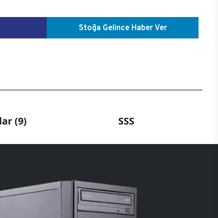
Stoğa Gelince Haber Ver
ar (9)
SSS