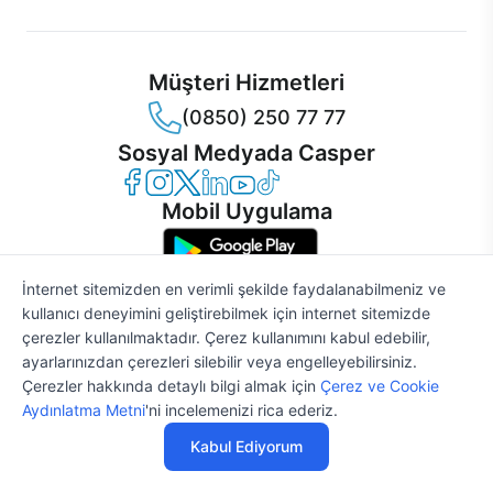
Müşteri Hizmetleri
(0850) 250 77 77
Sosyal Medyada Casper
Casper Facebook
Casper Instagram
Casper Twitter
Casper LinkedIn
Casper YouTube
Casper TikTok
Mobil Uygulama
İnternet sitemizden en verimli şekilde faydalanabilmeniz ve
kullanıcı deneyimini geliştirebilmek için internet sitemizde
çerezler kullanılmaktadır. Çerez kullanımını kabul edebilir,
© 2021 - 2026 Casper Bilgisayar Sistemleri A.Ş. Tüm Hakları Saklıdır
ayarlarınızdan çerezleri silebilir veya engelleyebilirsiniz.
KVKK
Çerezler hakkında detaylı bilgi almak için
Çerez ve Cookie
Çerez Politikası
%2
81.298 TL
82.957 TL
Aydınlatma Metni
'ni incelemenizi rica ederiz.
Bilgi Güvenliği
Bilgi Toplumu Hizmetleri
Kabul Ediyorum
Mesafeli Satış Sözleşmesi
Özelleştir
Satın Al
Aydınlatma Metni