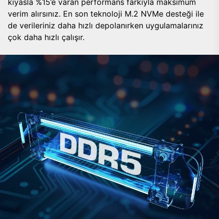
kıyasla %15’e varan performans farkıyla maksimum
verim alırsınız. En son teknoloji M.2 NVMe desteği ile
de verileriniz daha hızlı depolanırken uygulamalarınız
çok daha hızlı çalışır.