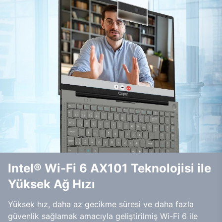
Intel® Wi-Fi 6 AX101 Teknolojisi ile
Yüksek Ağ Hızı
Yüksek hız, daha az gecikme süresi ve daha fazla
güvenlik sağlamak amacıyla geliştirilmiş Wi-Fi 6 ile