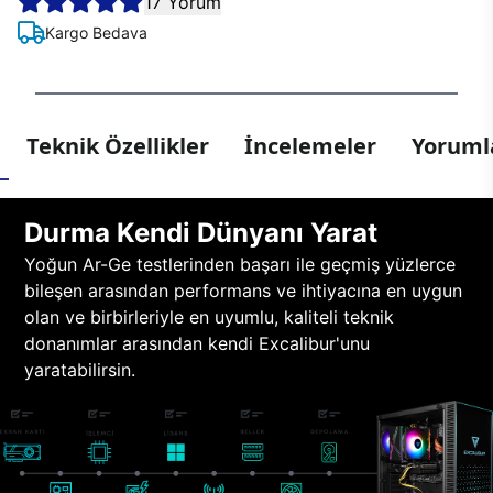
17 Yorum
Kargo Bedava
Teknik Özellikler
İncelemeler
Yorumla
Durma Kendi Dünyanı Yarat
Yoğun Ar-Ge testlerinden başarı ile geçmiş yüzlerce
bileşen arasından performans ve ihtiyacına en uygun
olan ve birbirleriyle en uyumlu, kaliteli teknik
donanımlar arasından kendi Excalibur'unu
yaratabilirsin.