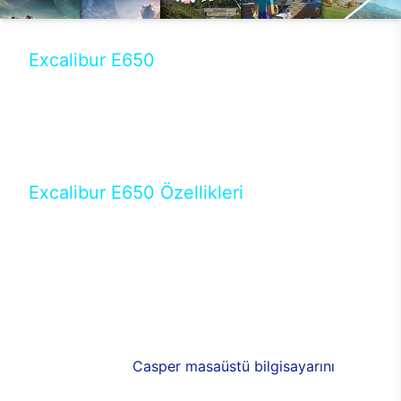
Excalibur E650
Tercihini masaüstü modellerden yana yapanlar için
öne çıkan Excalibur E650 ile sınırları zorlayabilir,
performansın keyfini çıkarabilirsin. Casper’ın yeni,
güncel teknolojiler ile donattığı Excalibur E650’de
yepyeni bir deneyim sizi bekliyor.
Excalibur E650 Özellikleri
Masaüstü olarak özel bir şekilde geliştirilen ve
uzun süren Ar-Ge çalışmaları sonrasında ortaya
çıkan Excalibur E650, her bir detayıyla farkını
ortaya koyuyor. İyi bir kullanıcı deneyiminin elde
edilmesi adına en iyi donanımlarla testleri yapılan
E650, böylece kullananların memnun kalmasını
sağlıyor. RGB detayları, ışık ve alüminyumun
buluşması yeni
Casper masaüstü bilgisayarını
görünümde de cazip kılıyor.