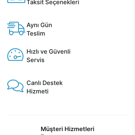
Taksit Seçenekleri
Anlaşmalı kredi kartlarına 12 aya varan taksit seçenekleri
Casper'da.
Aynı Gün
Teslim
Seçili ürünlerde Aynı Gün Teslim!
Hızlı ve Güvenli
Servis
1 Saatte servis, Jet servis ve Turbo servis seçenekleri
Casper'da!
Canlı Destek
Hizmeti
Ürünlerinizle ilgili Casper Canlı Destek hizmeti her daim
sizinle.
Müşteri Hizmetleri