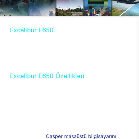
Excalibur E650
Tercihini masaüstü modellerden yana yapanlar için
öne çıkan Excalibur E650 ile sınırları zorlayabilir,
performansın keyfini çıkarabilirsin. Casper’ın yeni,
güncel teknolojiler ile donattığı Excalibur E650’de
yepyeni bir deneyim sizi bekliyor.
Excalibur E650 Özellikleri
Masaüstü olarak özel bir şekilde geliştirilen ve
uzun süren Ar-Ge çalışmaları sonrasında ortaya
çıkan Excalibur E650, her bir detayıyla farkını
ortaya koyuyor. İyi bir kullanıcı deneyiminin elde
edilmesi adına en iyi donanımlarla testleri yapılan
E650, böylece kullananların memnun kalmasını
sağlıyor. RGB detayları, ışık ve alüminyumun
buluşması yeni
Casper masaüstü bilgisayarını