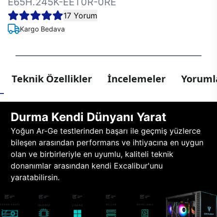
E65H.245K-EET0R-0RE
17 Yorum
Kargo Bedava
Teknik Özellikler
İncelemeler
Yorumla
Durma Kendi Dünyanı Yarat
Yoğun Ar-Ge testlerinden başarı ile geçmiş yüzlerce
bileşen arasından performans ve ihtiyacına en uygun
olan ve birbirleriyle en uyumlu, kaliteli teknik
donanımlar arasından kendi Excalibur'unu
yaratabilirsin.