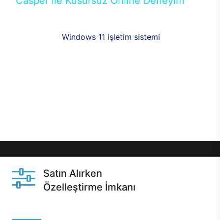
Casper ile Kusursuz Online Deneyim
Casper’ın Excalibur E650 modeline, online alışveriş
fırsatlarıyla sahip olabilirsiniz. 12 aya varan taksit
seçenekleri,
Windows 11 işletim sistemi
opsiyonu,
aynı gün teslimat ya da 1 günde kargo fırsatı
online alışverişte sizleri bekliyor.Üstelik satın
almadan önce özelleştirme fırsatı sayesinde
dilediğiniz donanımları değiştirebilir, ihtiyacınızı
karşılayacak seçimler yapabilirsiniz. Satın almadan
önce ve sonrasında sağlanan hızlı ve güvenli
servis ile Casper hep yanınızda.
Satın Alırken
Özelleştirme İmkanı
Casper ürünlerini satın alırken ihtiyacınıza göre
özelleştirebilirsiniz.