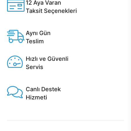
12 Aya Varan
Taksit Seçenekleri
Anlaşmalı kredi kartlarına 12 aya varan taksit seçenekleri
Casper'da.
Aynı Gün
Teslim
Seçili ürünlerde Aynı Gün Teslim!
Hızlı ve Güvenli
Servis
1 Saatte servis, Jet servis ve Turbo servis seçenekleri
Casper'da!
Canlı Destek
Hizmeti
Ürünlerinizle ilgili Casper Canlı Destek hizmeti her daim
sizinle.