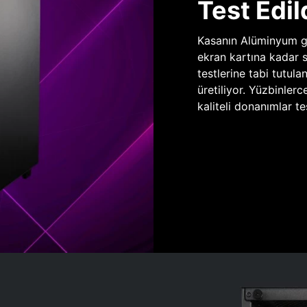
Test Edil
Kasanın Alüminyum gö
ekran kartına kadar 
testlerine tabi tutula
üretiliyor. Yüzbinlerc
kaliteli donanımlar te