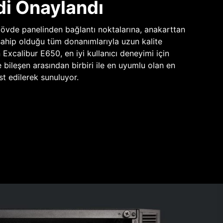
di Onaylandı
vde panelinden bağlantı noktalarına, anakarttan
sahip olduğu tüm donanımlarıyla uzun kalite
n Excalibur E650, en iyi kullanıcı deneyimi için
e bileşen arasından birbiri ile en uyumlu olan en
st edilerek sunuluyor.