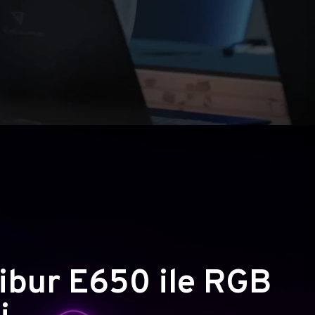
ibur E650 ile RGB
i