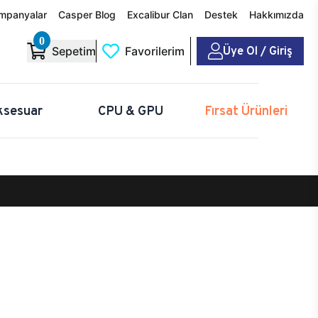
mpanyalar
Casper Blog
Excalibur Clan
Destek
Hakkımızda
0
Üye Ol / Giriş
Sepetim
Favorilerim
ksesuar
CPU & GPU
Fırsat Ürünleri