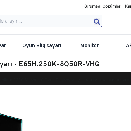
Kurumsal Çözümler
Ka
yar
Oyun Bilgisayarı
Monitör
A
sayarı - E65H.250K-8Q50R-VHG
calibur E650 Masaüstü Oyun Bilgisayarı
E65H.250K-8Q50R-VHG