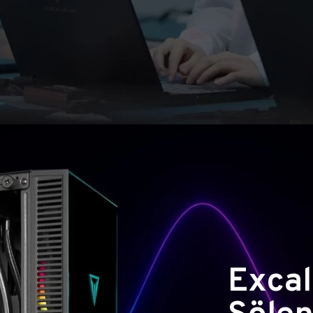
Excal
Şölen