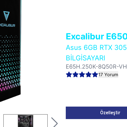
Excalibur E65
Asus 6GB RTX 30
BİLGİSAYARI
E65H.250K-8Q50R-V
17 Yorum
Özelleştir