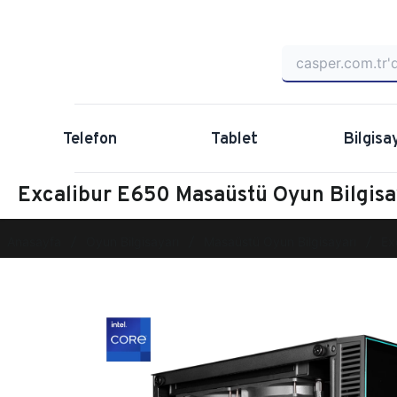
Telefon
Tablet
Bilgisa
Excalibur E650 Masaüstü Oyun Bilgi
Anasayfa
Oyun Bilgisayarı
Masaüstü Oyun Bilgisayarı
Ex