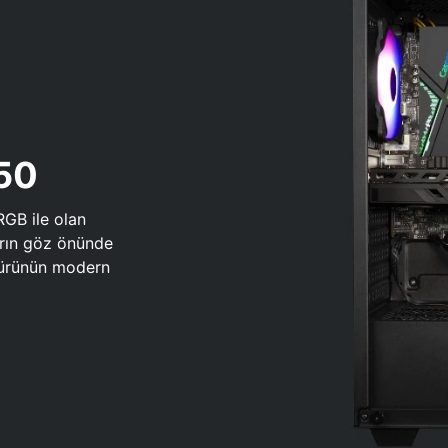
650
RGB ile olan
arın göz önünde
 türünün modern