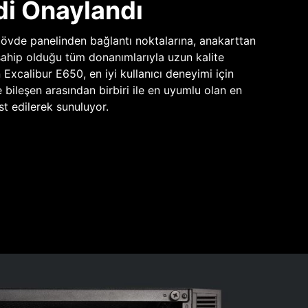
di Onaylandı
vde panelinden bağlantı noktalarına, anakarttan
sahip olduğu tüm donanımlarıyla uzun kalite
n Excalibur E650, en iyi kullanıcı deneyimi için
e bileşen arasından birbiri ile en uyumlu olan en
st edilerek sunuluyor.