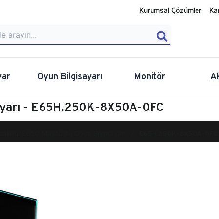
Kurumsal Çözümler
Ka
yar
Oyun Bilgisayarı
Monitör
A
sayarı - E65H.250K-8X50A-0FC
calibur E650 Masaüstü Oyun Bilgisayarı
E65H.250K-8X50A-0FC