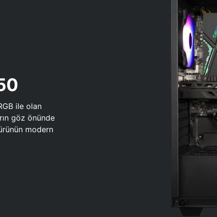
650
RGB ile olan
arın göz önünde
 türünün modern