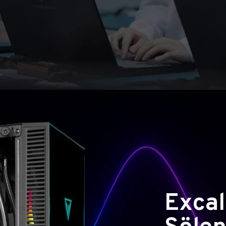
Excal
Şölen