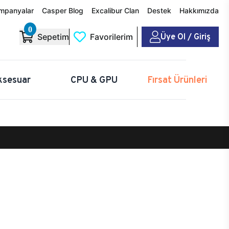
mpanyalar
Casper Blog
Excalibur Clan
Destek
Hakkımızda
0
Üye Ol / Giriş
Sepetim
Favorilerim
ksesuar
CPU & GPU
Fırsat Ürünleri