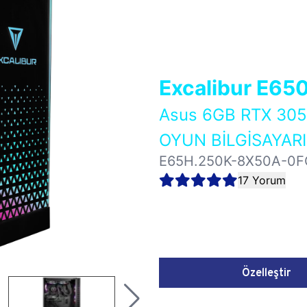
Excalibur E65
Asus 6GB RTX 3
OYUN BİLGİSAYARI
E65H.250K-8X50A-0F
17 Yorum
Özelleştir