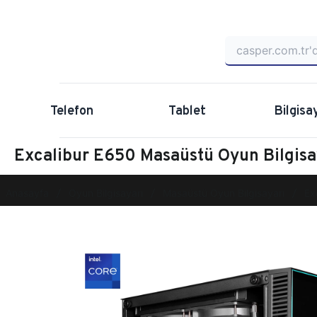
Telefon
Tablet
Bilgisa
Excalibur E650 Masaüstü Oyun Bilgi
Anasayfa
Oyun Bilgisayarı
Masaüstü Oyun Bilgisayarı
Ex