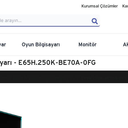
Kurumsal Çözümler
Ka
yar
Oyun Bilgisayarı
Monitör
A
sayarı - E65H.250K-BE70A-0FG
calibur E650 Masaüstü Oyun Bilgisayarı
E65H.250K-BE70A-0FG