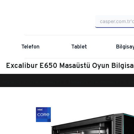
Telefon
Tablet
Bilgisa
Excalibur E650 Masaüstü Oyun Bilgi
Anasayfa
Oyun Bilgisayarı
Masaüstü Oyun Bilgisayarı
Ex