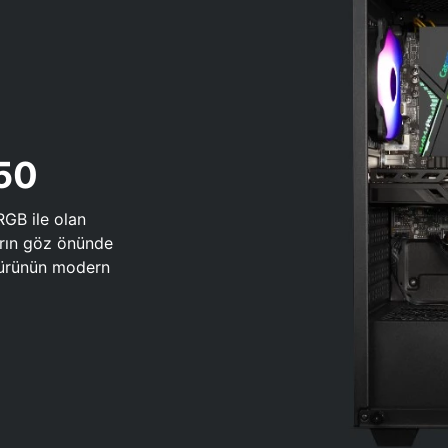
650
RGB ile olan
arın göz önünde
 türünün modern