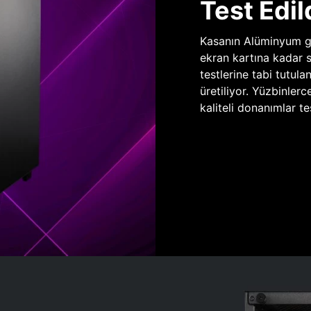
Test Edil
Kasanın Alüminyum gö
ekran kartına kadar 
testlerine tabi tutula
üretiliyor. Yüzbinlerc
kaliteli donanımlar te