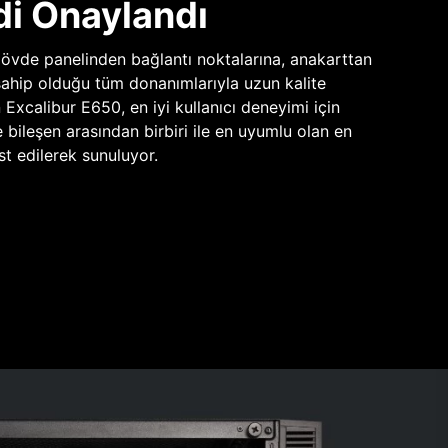
di Onaylandı
vde panelinden bağlantı noktalarına, anakarttan
sahip olduğu tüm donanımlarıyla uzun kalite
n Excalibur E650, en iyi kullanıcı deneyimi için
e bileşen arasından birbiri ile en uyumlu olan en
st edilerek sunuluyor.