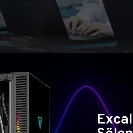
Excal
Şölen