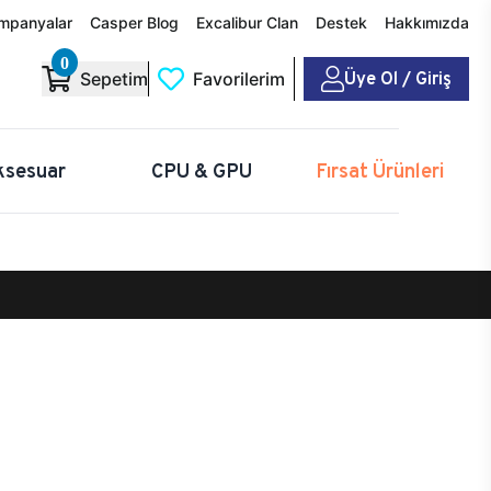
mpanyalar
Casper Blog
Excalibur Clan
Destek
Hakkımızda
0
Üye Ol / Giriş
Sepetim
Favorilerim
ksesuar
CPU & GPU
Fırsat Ürünleri