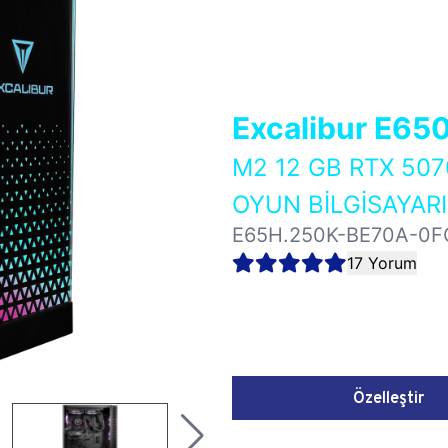
Excalibur E65
M2 12 GB RTX 50
OYUN BİLGİSAYARI
E65H.250K-BE70A-0F
17 Yorum
Özelleştir