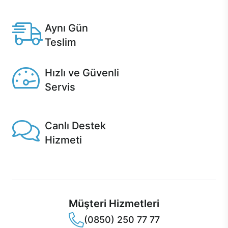
Anlaşmalı kredi kartlarına 12 aya varan taksit seçenekleri
Casper'da.
Aynı Gün
Teslim
Seçili ürünlerde Aynı Gün Teslim!
Hızlı ve Güvenli
Servis
1 Saatte servis, Jet servis ve Turbo servis seçenekleri
Casper'da!
Canlı Destek
Hizmeti
Ürünlerinizle ilgili Casper Canlı Destek hizmeti her daim
sizinle.
Müşteri Hizmetleri
(0850) 250 77 77