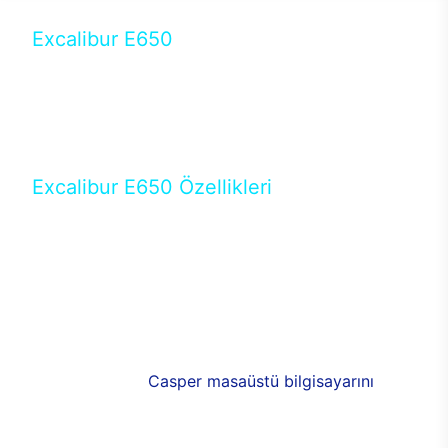
Excalibur E650
Tercihini masaüstü modellerden yana yapanlar için
öne çıkan Excalibur E650 ile sınırları zorlayabilir,
performansın keyfini çıkarabilirsin. Casper’ın yeni,
güncel teknolojiler ile donattığı Excalibur E650’de
yepyeni bir deneyim sizi bekliyor.
Excalibur E650 Özellikleri
Masaüstü olarak özel bir şekilde geliştirilen ve
uzun süren Ar-Ge çalışmaları sonrasında ortaya
çıkan Excalibur E650, her bir detayıyla farkını
ortaya koyuyor. İyi bir kullanıcı deneyiminin elde
edilmesi adına en iyi donanımlarla testleri yapılan
E650, böylece kullananların memnun kalmasını
sağlıyor. RGB detayları, ışık ve alüminyumun
buluşması yeni
Casper masaüstü bilgisayarını
görünümde de cazip kılıyor.
120mm RGB fanlarıyla yaşam alanlarını da