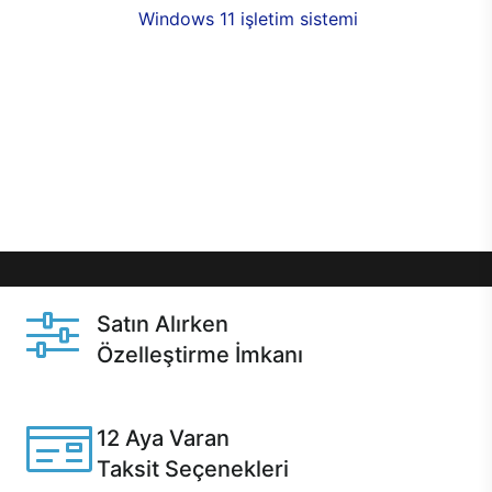
seçenekleri,
Windows 11 işletim sistemi
opsiyonu,
aynı gün teslimat ya da 1 günde kargo fırsatı
online alışverişte sizleri bekliyor.Üstelik satın
almadan önce özelleştirme fırsatı sayesinde
dilediğiniz donanımları değiştirebilir, ihtiyacınızı
karşılayacak seçimler yapabilirsiniz. Satın almadan
önce ve sonrasında sağlanan hızlı ve güvenli
servis ile Casper hep yanınızda.
Satın Alırken
Özelleştirme İmkanı
Casper ürünlerini satın alırken ihtiyacınıza göre
özelleştirebilirsiniz.
12 Aya Varan
Taksit Seçenekleri