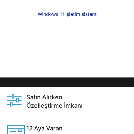
fırsatlarıyla sahip olabilirsiniz. 12 aya varan taksit
seçenekleri,
Windows 11 işletim sistemi
opsiyonu,
aynı gün teslimat ya da 1 günde kargo fırsatı
online alışverişte sizleri bekliyor.Üstelik satın
almadan önce özelleştirme fırsatı sayesinde
dilediğiniz donanımları değiştirebilir, ihtiyacınızı
karşılayacak seçimler yapabilirsiniz. Satın almadan
önce ve sonrasında sağlanan hızlı ve güvenli
servis ile Casper hep yanınızda.
Satın Alırken
Özelleştirme İmkanı
Casper ürünlerini satın alırken ihtiyacınıza göre
özelleştirebilirsiniz.
12 Aya Varan