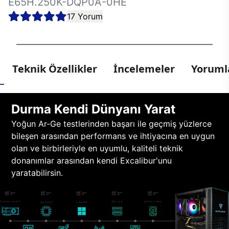
E65H.250K-DQP0A-0HE
17 Yorum
Teknik Özellikler
İncelemeler
Yorumla
Durma Kendi Dünyanı Yarat
Yoğun Ar-Ge testlerinden başarı ile geçmiş yüzlerce
bileşen arasından performans ve ihtiyacına en uygun
olan ve birbirleriyle en uyumlu, kaliteli teknik
donanımlar arasından kendi Excalibur'unu
yaratabilirsin.