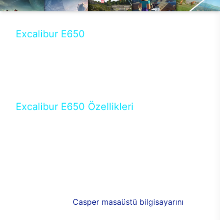
Excalibur E650
Tercihini masaüstü modellerden yana yapanlar için
öne çıkan Excalibur E650 ile sınırları zorlayabilir,
performansın keyfini çıkarabilirsin. Casper’ın yeni,
güncel teknolojiler ile donattığı Excalibur E650’de
yepyeni bir deneyim sizi bekliyor.
Excalibur E650 Özellikleri
Masaüstü olarak özel bir şekilde geliştirilen ve
uzun süren Ar-Ge çalışmaları sonrasında ortaya
çıkan Excalibur E650, her bir detayıyla farkını
ortaya koyuyor. İyi bir kullanıcı deneyiminin elde
edilmesi adına en iyi donanımlarla testleri yapılan
E650, böylece kullananların memnun kalmasını
sağlıyor. RGB detayları, ışık ve alüminyumun
buluşması yeni
Casper masaüstü bilgisayarını
görünümde de cazip kılıyor.