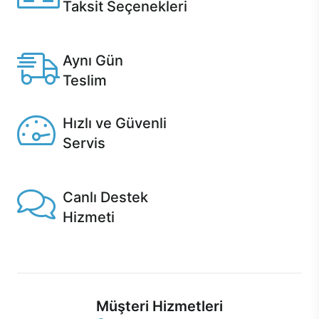
Taksit Seçenekleri
Anlaşmalı kredi kartlarına 12 aya varan taksit seçenekleri
Casper'da.
Aynı Gün
Teslim
Seçili ürünlerde Aynı Gün Teslim!
Hızlı ve Güvenli
Servis
1 Saatte servis, Jet servis ve Turbo servis seçenekleri
Casper'da!
Canlı Destek
Hizmeti
Ürünlerinizle ilgili Casper Canlı Destek hizmeti her daim
sizinle.
Müşteri Hizmetleri