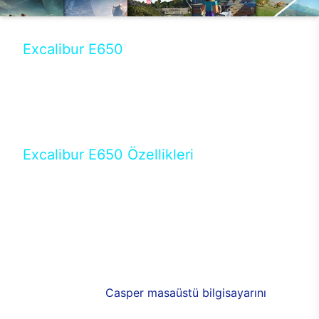
Excalibur E650
Tercihini masaüstü modellerden yana yapanlar için
öne çıkan Excalibur E650 ile sınırları zorlayabilir,
performansın keyfini çıkarabilirsin. Casper’ın yeni,
güncel teknolojiler ile donattığı Excalibur E650’de
yepyeni bir deneyim sizi bekliyor.
Excalibur E650 Özellikleri
Masaüstü olarak özel bir şekilde geliştirilen ve
uzun süren Ar-Ge çalışmaları sonrasında ortaya
çıkan Excalibur E650, her bir detayıyla farkını
ortaya koyuyor. İyi bir kullanıcı deneyiminin elde
edilmesi adına en iyi donanımlarla testleri yapılan
E650, böylece kullananların memnun kalmasını
sağlıyor. RGB detayları, ışık ve alüminyumun
buluşması yeni
Casper masaüstü bilgisayarını
görünümde de cazip kılıyor.