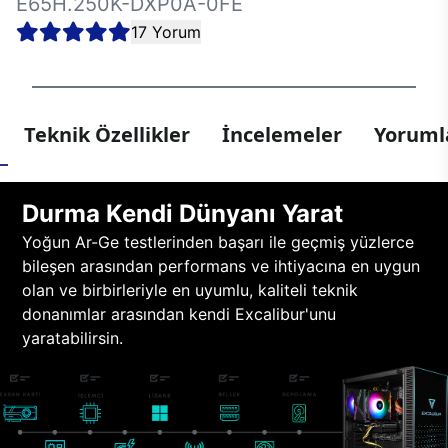
E65H.250K-DXP0A-0FE
17 Yorum
Teknik Özellikler
İncelemeler
Yorumla
Durma Kendi Dünyanı Yarat
Yoğun Ar-Ge testlerinden başarı ile geçmiş yüzlerce
bileşen arasından performans ve ihtiyacına en uygun
olan ve birbirleriyle en uyumlu, kaliteli teknik
donanımlar arasından kendi Excalibur'unu
yaratabilirsin.