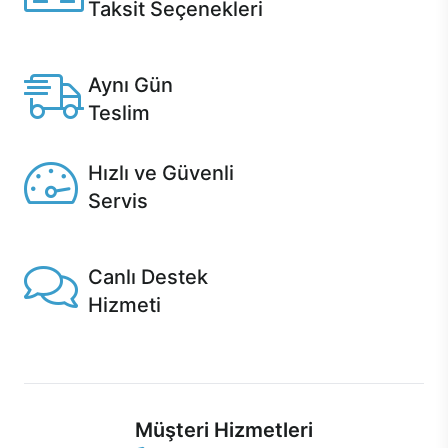
Taksit Seçenekleri
Anlaşmalı kredi kartlarına 12 aya varan taksit seçenekleri
Casper'da.
Aynı Gün
Teslim
Seçili ürünlerde Aynı Gün Teslim!
Hızlı ve Güvenli
Servis
1 Saatte servis, Jet servis ve Turbo servis seçenekleri
Casper'da!
Canlı Destek
Hizmeti
Ürünlerinizle ilgili Casper Canlı Destek hizmeti her daim
sizinle.
Müşteri Hizmetleri