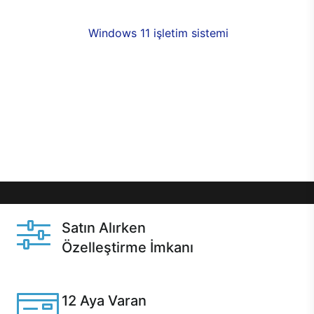
fırsatlarıyla sahip olabilirsiniz. 12 aya varan taksit
seçenekleri,
Windows 11 işletim sistemi
opsiyonu,
aynı gün teslimat ya da 1 günde kargo fırsatı
online alışverişte sizleri bekliyor.Üstelik satın
almadan önce özelleştirme fırsatı sayesinde
dilediğiniz donanımları değiştirebilir, ihtiyacınızı
karşılayacak seçimler yapabilirsiniz. Satın almadan
önce ve sonrasında sağlanan hızlı ve güvenli
servis ile Casper hep yanınızda.
Satın Alırken
Özelleştirme İmkanı
Casper ürünlerini satın alırken ihtiyacınıza göre
özelleştirebilirsiniz.
12 Aya Varan