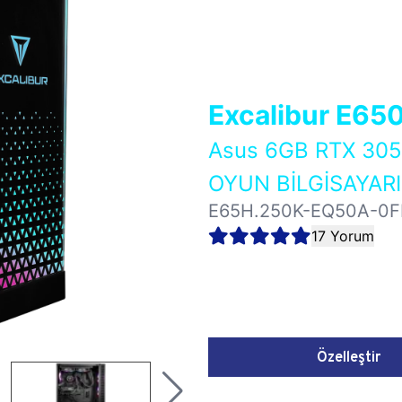
Excalibur E65
Asus 6GB RTX 3
OYUN BİLGİSAYARI
E65H.250K-EQ50A-0F
17 Yorum
Özelleştir