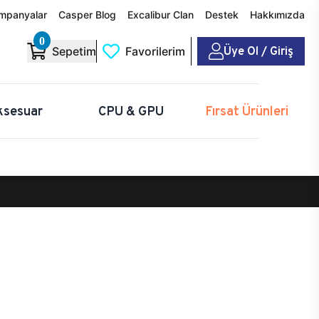
mpanyalar
Casper Blog
Excalibur Clan
Destek
Hakkımızda
0
Üye Ol / Giriş
Sepetim
Favorilerim
ksesuar
CPU & GPU
Fırsat Ürünleri