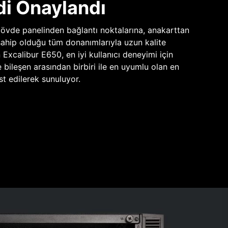
di Onaylandı
vde panelinden bağlantı noktalarına, anakarttan
sahip olduğu tüm donanımlarıyla uzun kalite
n Excalibur E650, en iyi kullanıcı deneyimi için
e bileşen arasından birbiri ile en uyumlu olan en
st edilerek sunuluyor.