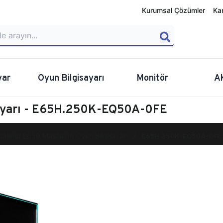
Kurumsal Çözümler
Ka
yar
Oyun Bilgisayarı
Monitör
A
sayarı - E65H.250K-EQ50A-0FE
calibur E650 Masaüstü Oyun Bilgisayarı
E65H.250K-EQ50A-0FE