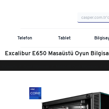
Telefon
Tablet
Bilgisa
Excalibur E650 Masaüstü Oyun Bilgi
Anasayfa
Oyun Bilgisayarı
Masaüstü Oyun Bilgisayarı
Ex