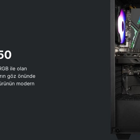
650
RGB ile olan
arın göz önünde
 türünün modern