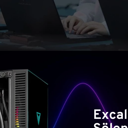
Excal
Şölen