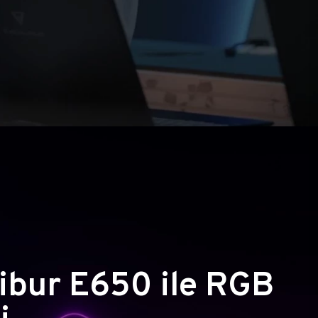
ibur E650 ile RGB
i