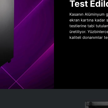
Test Edil
Kasanın Alüminyum gö
ekran kartına kadar 
testlerine tabi tutula
üretiliyor. Yüzbinlerc
kaliteli donanımlar te