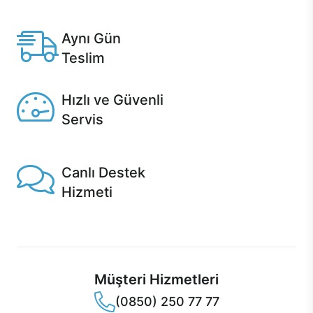
Anlaşmalı kredi kartlarına 12 aya varan taksit seçenekleri
Casper'da.
Aynı Gün
Teslim
Seçili ürünlerde Aynı Gün Teslim!
Hızlı ve Güvenli
Servis
1 Saatte servis, Jet servis ve Turbo servis seçenekleri
Casper'da!
Canlı Destek
Hizmeti
Ürünlerinizle ilgili Casper Canlı Destek hizmeti her daim
sizinle.
Müşteri Hizmetleri
(0850) 250 77 77