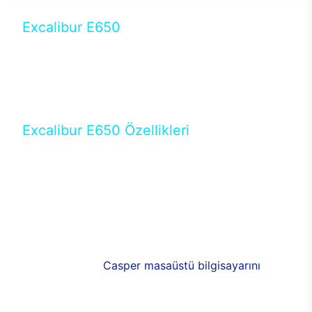
Excalibur E650
Tercihini masaüstü modellerden yana yapanlar için
öne çıkan Excalibur E650 ile sınırları zorlayabilir,
performansın keyfini çıkarabilirsin. Casper’ın yeni,
güncel teknolojiler ile donattığı Excalibur E650’de
yepyeni bir deneyim sizi bekliyor.
Excalibur E650 Özellikleri
Masaüstü olarak özel bir şekilde geliştirilen ve
uzun süren Ar-Ge çalışmaları sonrasında ortaya
çıkan Excalibur E650, her bir detayıyla farkını
ortaya koyuyor. İyi bir kullanıcı deneyiminin elde
edilmesi adına en iyi donanımlarla testleri yapılan
E650, böylece kullananların memnun kalmasını
sağlıyor. RGB detayları, ışık ve alüminyumun
buluşması yeni
Casper masaüstü bilgisayarını
görünümde de cazip kılıyor.
120mm RGB fanlarıyla yaşam alanlarını da