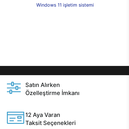
seçenekleri,
Windows 11 işletim sistemi
opsiyonu,
aynı gün teslimat ya da 1 günde kargo fırsatı
online alışverişte sizleri bekliyor.Üstelik satın
almadan önce özelleştirme fırsatı sayesinde
dilediğiniz donanımları değiştirebilir, ihtiyacınızı
karşılayacak seçimler yapabilirsiniz. Satın almadan
önce ve sonrasında sağlanan hızlı ve güvenli
servis ile Casper hep yanınızda.
Satın Alırken
Özelleştirme İmkanı
Casper ürünlerini satın alırken ihtiyacınıza göre
özelleştirebilirsiniz.
12 Aya Varan
Taksit Seçenekleri