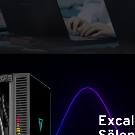
Excal
Şölen