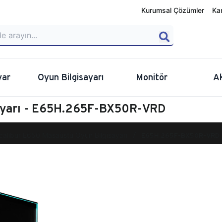
Kurumsal Çözümler
Ka
yar
Oyun Bilgisayarı
Monitör
A
sayarı - E65H.265F-BX50R-VRD
calibur E650 Masaüstü Oyun Bilgisayarı
E65H.265F-BX50R-VRD