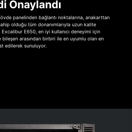
di Onaylandı
vde panelinden bağlantı noktalarına, anakarttan
sahip olduğu tüm donanımlarıyla uzun kalite
n Excalibur E650, en iyi kullanıcı deneyimi için
e bileşen arasından birbiri ile en uyumlu olan en
st edilerek sunuluyor.