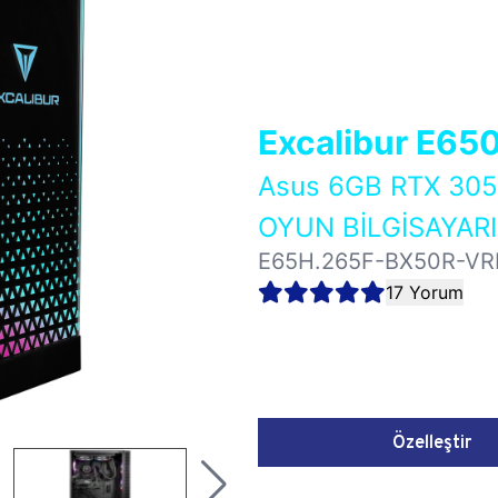
Excalibur E65
Asus 6GB RTX 30
OYUN BİLGİSAYARI
E65H.265F-BX50R-VR
17 Yorum
Özelleştir