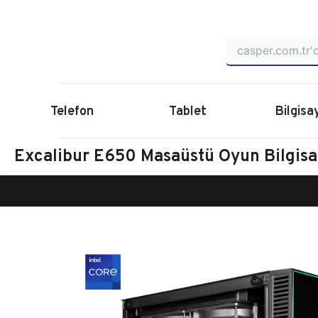
Telefon
Tablet
Bilgisa
Excalibur E650 Masaüstü Oyun Bilgi
Anasayfa
Oyun Bilgisayarı
Masaüstü Oyun Bilgisayarı
Ex