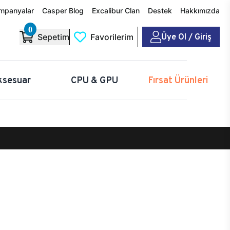
mpanyalar
Casper Blog
Excalibur Clan
Destek
Hakkımızda
0
Üye Ol / Giriş
Sepetim
Favorilerim
ksesuar
CPU & GPU
Fırsat Ürünleri