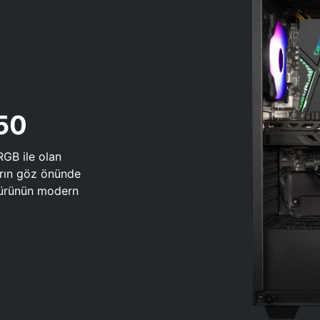
650
RGB ile olan
arın göz önünde
 türünün modern