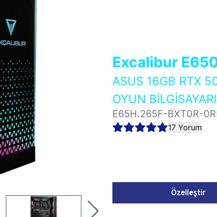
Excalibur E65
ASUS 16GB RTX 5
OYUN BİLGİSAYARI
E65H.265F-BXT0R-0R
17 Yorum
Özelleştir