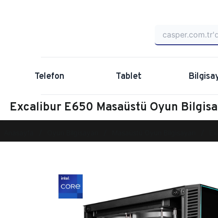
Telefon
Tablet
Bilgisa
Excalibur E650 Masaüstü Oyun Bilgi
Anasayfa
Oyun Bilgisayarı
Masaüstü Oyun Bilgisayarı
Ex