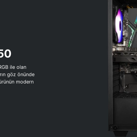
650
RGB ile olan
arın göz önünde
 türünün modern