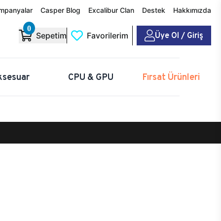
mpanyalar
Casper Blog
Excalibur Clan
Destek
Hakkımızda
0
Üye Ol / Giriş
Sepetim
Favorilerim
ksesuar
CPU & GPU
Fırsat Ürünleri