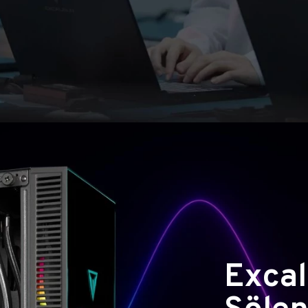
Excal
Şölen