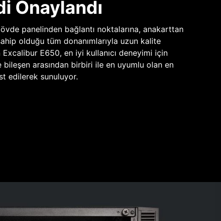
di Onaylandı
vde panelinden bağlantı noktalarına, anakarttan
sahip olduğu tüm donanımlarıyla uzun kalite
n Excalibur E650, en iyi kullanıcı deneyimi için
e bileşen arasından birbiri ile en uyumlu olan en
st edilerek sunuluyor.