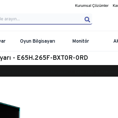
Kurumsal Çözümler
Ka
yar
Oyun Bilgisayarı
Monitör
A
sayarı - E65H.265F-BXT0R-0RD
calibur E650 Masaüstü Oyun Bilgisayarı
E65H.265F-BXT0R-0RD