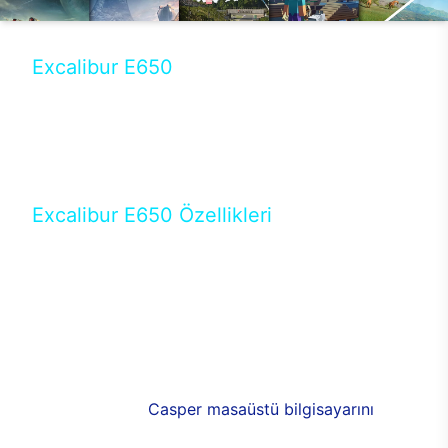
Excalibur E650
Tercihini masaüstü modellerden yana yapanlar için
öne çıkan Excalibur E650 ile sınırları zorlayabilir,
performansın keyfini çıkarabilirsin. Casper’ın yeni,
güncel teknolojiler ile donattığı Excalibur E650’de
yepyeni bir deneyim sizi bekliyor.
Excalibur E650 Özellikleri
Masaüstü olarak özel bir şekilde geliştirilen ve
uzun süren Ar-Ge çalışmaları sonrasında ortaya
çıkan Excalibur E650, her bir detayıyla farkını
ortaya koyuyor. İyi bir kullanıcı deneyiminin elde
edilmesi adına en iyi donanımlarla testleri yapılan
E650, böylece kullananların memnun kalmasını
sağlıyor. RGB detayları, ışık ve alüminyumun
buluşması yeni
Casper masaüstü bilgisayarını
görünümde de cazip kılıyor.