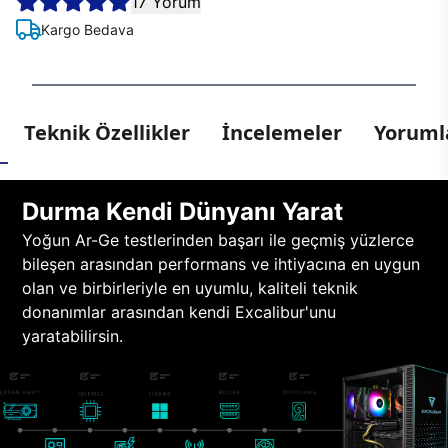
17 Yorum
Kargo Bedava
Teknik Özellikler
İncelemeler
Yorumla
Durma Kendi Dünyanı Yarat
Yoğun Ar-Ge testlerinden başarı ile geçmiş yüzlerce
bileşen arasından performans ve ihtiyacına en uygun
olan ve birbirleriyle en uyumlu, kaliteli teknik
donanımlar arasından kendi Excalibur'unu
yaratabilirsin.