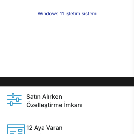
fırsatlarıyla sahip olabilirsiniz. 12 aya varan taksit
seçenekleri,
Windows 11 işletim sistemi
opsiyonu,
aynı gün teslimat ya da 1 günde kargo fırsatı
online alışverişte sizleri bekliyor.Üstelik satın
almadan önce özelleştirme fırsatı sayesinde
dilediğiniz donanımları değiştirebilir, ihtiyacınızı
karşılayacak seçimler yapabilirsiniz. Satın almadan
önce ve sonrasında sağlanan hızlı ve güvenli
servis ile Casper hep yanınızda.
Satın Alırken
Özelleştirme İmkanı
Casper ürünlerini satın alırken ihtiyacınıza göre
özelleştirebilirsiniz.
12 Aya Varan