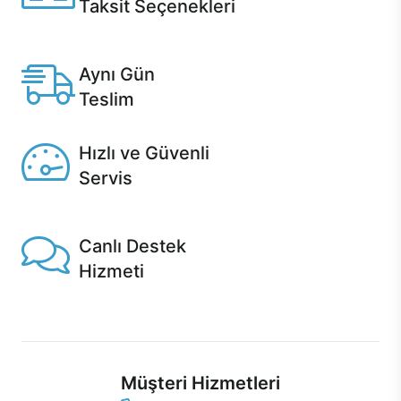
Taksit Seçenekleri
Anlaşmalı kredi kartlarına 12 aya varan taksit seçenekleri
Casper'da.
Aynı Gün
Teslim
Seçili ürünlerde Aynı Gün Teslim!
Hızlı ve Güvenli
Servis
1 Saatte servis, Jet servis ve Turbo servis seçenekleri
Casper'da!
Canlı Destek
Hizmeti
Ürünlerinizle ilgili Casper Canlı Destek hizmeti her daim
sizinle.
Müşteri Hizmetleri