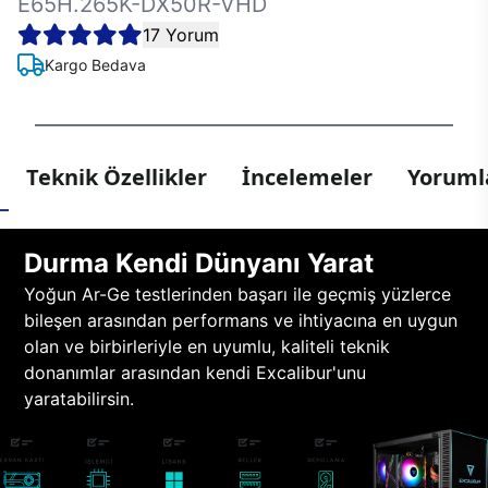
E65H.265K-DX50R-VHD
17 Yorum
Kargo Bedava
Teknik Özellikler
İncelemeler
Yorumla
Durma Kendi Dünyanı Yarat
Yoğun Ar-Ge testlerinden başarı ile geçmiş yüzlerce
bileşen arasından performans ve ihtiyacına en uygun
olan ve birbirleriyle en uyumlu, kaliteli teknik
donanımlar arasından kendi Excalibur'unu
yaratabilirsin.