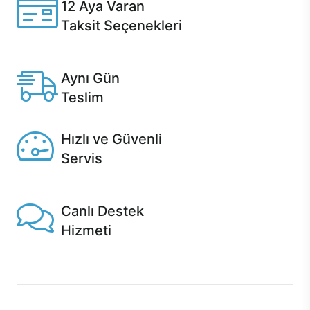
12 Aya Varan
Taksit Seçenekleri
Anlaşmalı kredi kartlarına 12 aya varan taksit seçenekleri
Casper'da.
Aynı Gün
Teslim
Seçili ürünlerde Aynı Gün Teslim!
Hızlı ve Güvenli
Servis
1 Saatte servis, Jet servis ve Turbo servis seçenekleri
Casper'da!
Canlı Destek
Hizmeti
Ürünlerinizle ilgili Casper Canlı Destek hizmeti her daim
sizinle.