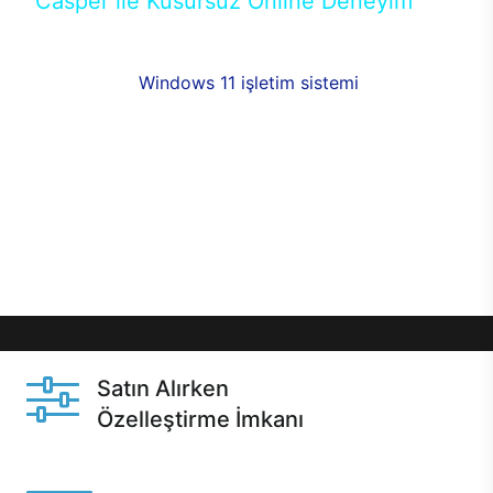
Casper ile Kusursuz Online Deneyim
Casper’ın Excalibur E650 modeline, online alışveriş
fırsatlarıyla sahip olabilirsiniz. 12 aya varan taksit
seçenekleri,
Windows 11 işletim sistemi
opsiyonu,
aynı gün teslimat ya da 1 günde kargo fırsatı
online alışverişte sizleri bekliyor.Üstelik satın
almadan önce özelleştirme fırsatı sayesinde
dilediğiniz donanımları değiştirebilir, ihtiyacınızı
karşılayacak seçimler yapabilirsiniz. Satın almadan
önce ve sonrasında sağlanan hızlı ve güvenli
servis ile Casper hep yanınızda.
Satın Alırken
Özelleştirme İmkanı
Casper ürünlerini satın alırken ihtiyacınıza göre
özelleştirebilirsiniz.