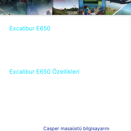
Excalibur E650
Tercihini masaüstü modellerden yana yapanlar için
öne çıkan Excalibur E650 ile sınırları zorlayabilir,
performansın keyfini çıkarabilirsin. Casper’ın yeni,
güncel teknolojiler ile donattığı Excalibur E650’de
yepyeni bir deneyim sizi bekliyor.
Excalibur E650 Özellikleri
Masaüstü olarak özel bir şekilde geliştirilen ve
uzun süren Ar-Ge çalışmaları sonrasında ortaya
çıkan Excalibur E650, her bir detayıyla farkını
ortaya koyuyor. İyi bir kullanıcı deneyiminin elde
edilmesi adına en iyi donanımlarla testleri yapılan
E650, böylece kullananların memnun kalmasını
sağlıyor. RGB detayları, ışık ve alüminyumun
buluşması yeni
Casper masaüstü bilgisayarını