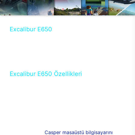
Excalibur E650
Tercihini masaüstü modellerden yana yapanlar için
öne çıkan Excalibur E650 ile sınırları zorlayabilir,
performansın keyfini çıkarabilirsin. Casper’ın yeni,
güncel teknolojiler ile donattığı Excalibur E650’de
yepyeni bir deneyim sizi bekliyor.
Excalibur E650 Özellikleri
Masaüstü olarak özel bir şekilde geliştirilen ve
uzun süren Ar-Ge çalışmaları sonrasında ortaya
çıkan Excalibur E650, her bir detayıyla farkını
ortaya koyuyor. İyi bir kullanıcı deneyiminin elde
edilmesi adına en iyi donanımlarla testleri yapılan
E650, böylece kullananların memnun kalmasını
sağlıyor. RGB detayları, ışık ve alüminyumun
buluşması yeni
Casper masaüstü bilgisayarını