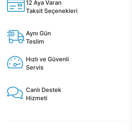
12 Aya Varan
Taksit Seçenekleri
Anlaşmalı kredi kartlarına 12 aya varan taksit seçenekleri
Casper'da.
Aynı Gün
Teslim
Seçili ürünlerde Aynı Gün Teslim!
Hızlı ve Güvenli
Servis
1 Saatte servis, Jet servis ve Turbo servis seçenekleri
Casper'da!
Canlı Destek
Hizmeti
Ürünlerinizle ilgili Casper Canlı Destek hizmeti her daim
sizinle.