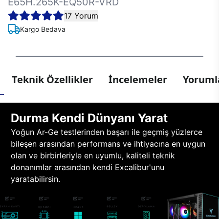
E65H.265K-EQ50R-VRD
17 Yorum
Kargo Bedava
Teknik Özellikler
İncelemeler
Yorumla
Durma Kendi Dünyanı Yarat
Yoğun Ar-Ge testlerinden başarı ile geçmiş yüzlerce
bileşen arasından performans ve ihtiyacına en uygun
olan ve birbirleriyle en uyumlu, kaliteli teknik
donanımlar arasından kendi Excalibur'unu
yaratabilirsin.