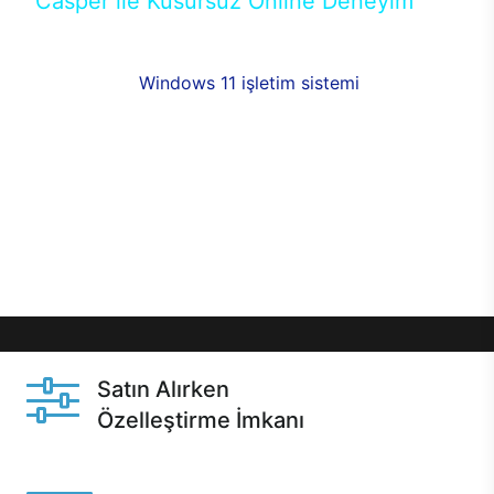
Casper ile Kusursuz Online Deneyim
Casper’ın Excalibur E650 modeline, online alışveriş
fırsatlarıyla sahip olabilirsiniz. 12 aya varan taksit
seçenekleri,
Windows 11 işletim sistemi
opsiyonu,
aynı gün teslimat ya da 1 günde kargo fırsatı
online alışverişte sizleri bekliyor.Üstelik satın
almadan önce özelleştirme fırsatı sayesinde
dilediğiniz donanımları değiştirebilir, ihtiyacınızı
karşılayacak seçimler yapabilirsiniz. Satın almadan
önce ve sonrasında sağlanan hızlı ve güvenli
servis ile Casper hep yanınızda.
Satın Alırken
Özelleştirme İmkanı
Casper ürünlerini satın alırken ihtiyacınıza göre
özelleştirebilirsiniz.