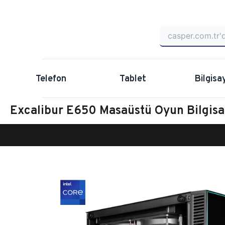
Telefon
Tablet
Bilgisa
Excalibur E650 Masaüstü Oyun Bilgi
Anasayfa
Oyun Bilgisayarı
Masaüstü Oyun Bilgisayarı
Ex