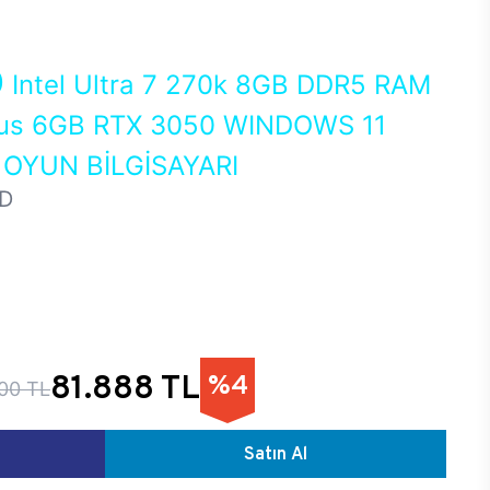
0
Intel Ultra 7 270k 8GB DDR5 RAM
us 6GB RTX 3050 WINDOWS 11
OYUN BİLGİSAYARI
D
81.888 TL
%4
00 TL
Satın Al