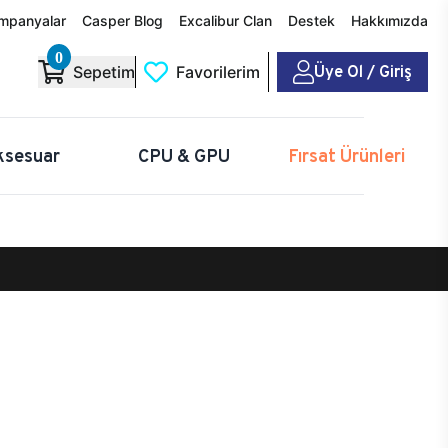
mpanyalar
Casper Blog
Excalibur Clan
Destek
Hakkımızda
0
Üye Ol / Giriş
Sepetim
Favorilerim
ksesuar
CPU & GPU
Fırsat Ürünleri