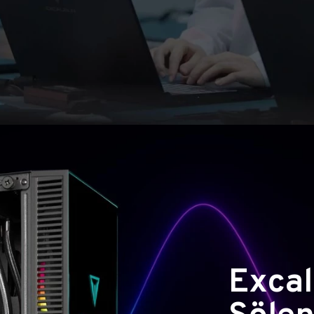
Excal
Şölen