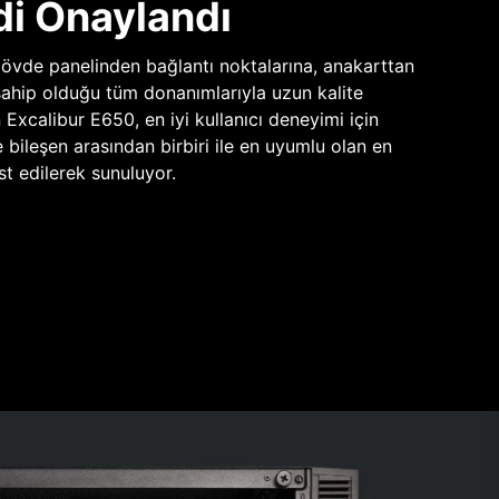
di Onaylandı
vde panelinden bağlantı noktalarına, anakarttan
sahip olduğu tüm donanımlarıyla uzun kalite
n Excalibur E650, en iyi kullanıcı deneyimi için
e bileşen arasından birbiri ile en uyumlu olan en
st edilerek sunuluyor.