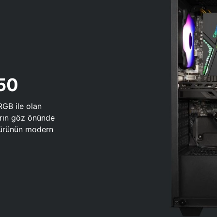
650
RGB ile olan
arın göz önünde
 türünün modern