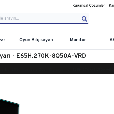
Kurumsal Çözümler
Ka
yar
Oyun Bilgisayarı
Monitör
A
sayarı - E65H.270K-8Q50A-VRD
calibur E650 Masaüstü Oyun Bilgisayarı
E65H.270K-8Q50A-VRD