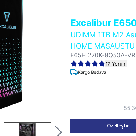
Excalibur E65
UDIMM 1TB M2 As
HOME MASAÜSTÜ 
E65H.270K-8Q50A-VR
17 Yorum
Kargo Bedava
85.3
Özelleştir