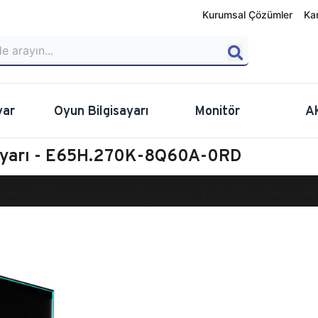
Kurumsal Çözümler
Ka
yar
Oyun Bilgisayarı
Monitör
A
sayarı - E65H.270K-8Q60A-0RD
calibur E650 Masaüstü Oyun Bilgisayarı
E65H.270K-8Q60A-0RD