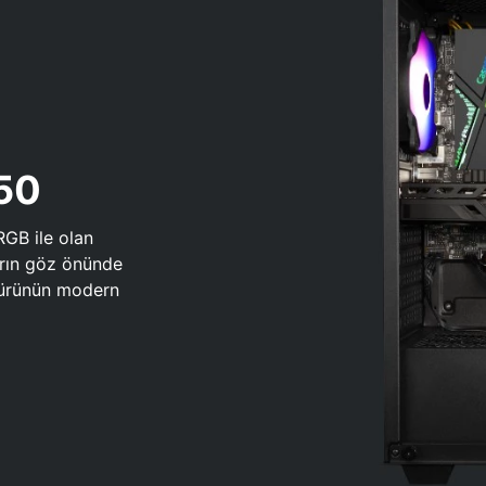
650
RGB ile olan
arın göz önünde
 türünün modern