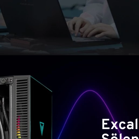
Excal
Şölen