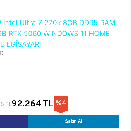
0
Intel Ultra 7 270k 8GB DDR5 RAM
GB RTX 5060 WINDOWS 11 HOME
İLGİSAYARI
D
92.264 TL
%4
08 TL
Satın Al