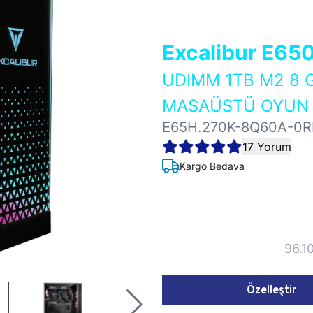
Excalibur E65
UDIMM 1TB M2 8 
MASAÜSTÜ OYUN B
E65H.270K-8Q60A-0R
17 Yorum
Kargo Bedava
96.1
Özelleştir