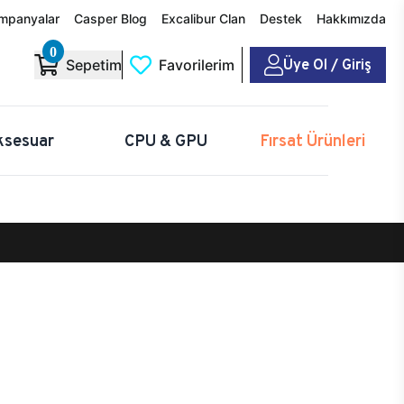
mpanyalar
Casper Blog
Excalibur Clan
Destek
Hakkımızda
0
Üye Ol / Giriş
Sepetim
Favorilerim
ksesuar
CPU & GPU
Fırsat Ürünleri