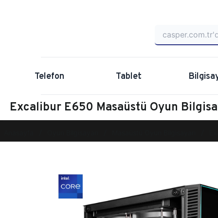
Telefon
Tablet
Bilgisa
Excalibur E650 Masaüstü Oyun Bilgi
Anasayfa
Oyun Bilgisayarı
Masaüstü Oyun Bilgisayarı
Ex