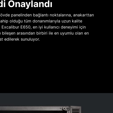
di Onaylandı
vde panelinden bağlantı noktalarına, anakarttan
sahip olduğu tüm donanımlarıyla uzun kalite
n Excalibur E650, en iyi kullanıcı deneyimi için
e bileşen arasından birbiri ile en uyumlu olan en
st edilerek sunuluyor.