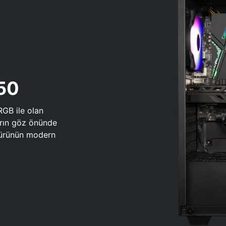
650
RGB ile olan
arın göz önünde
 türünün modern