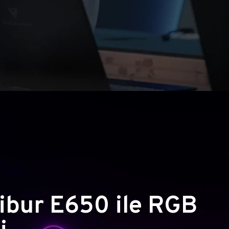
ibur E650 ile RGB
i