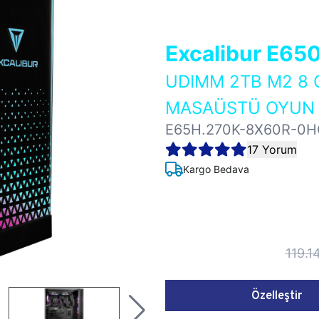
Excalibur E65
UDIMM 2TB M2 8 
MASAÜSTÜ OYUN B
E65H.270K-8X60R-0H
17 Yorum
Kargo Bedava
119.1
Özelleştir