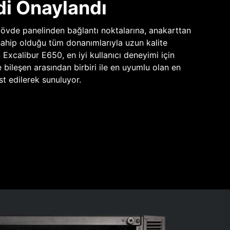
di Onaylandı
vde panelinden bağlantı noktalarına, anakarttan
sahip olduğu tüm donanımlarıyla uzun kalite
n Excalibur E650, en iyi kullanıcı deneyimi için
e bileşen arasından birbiri ile en uyumlu olan en
st edilerek sunuluyor.