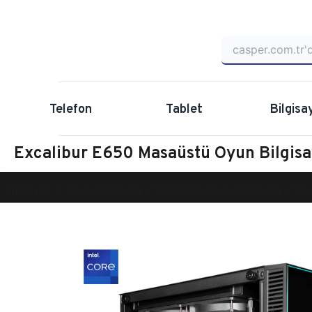
Telefon
Tablet
Bilgisa
Excalibur E650 Masaüstü Oyun Bilgi
Anasayfa
Oyun Bilgisayarı
Masaüstü Oyun Bilgisayarı
Ex