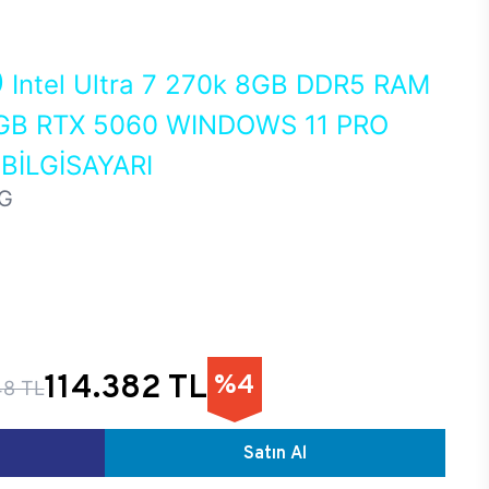
0
Intel Ultra 7 270k 8GB DDR5 RAM
GB RTX 5060 WINDOWS 11 PRO
İLGİSAYARI
G
114.382 TL
%4
48 TL
Satın Al