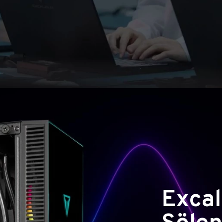
Excal
Şölen