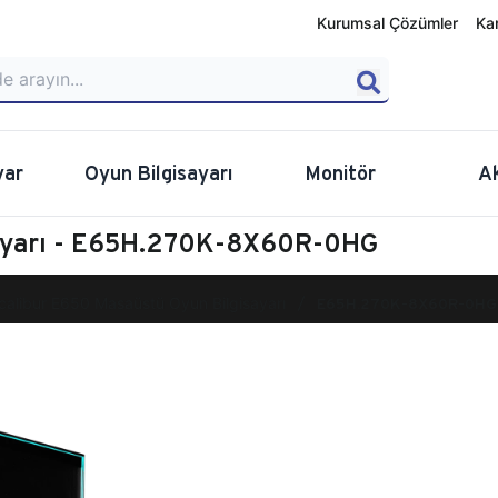
Kurumsal Çözümler
Ka
yar
Oyun Bilgisayarı
Monitör
A
sayarı - E65H.270K-8X60R-0HG
calibur E650 Masaüstü Oyun Bilgisayarı
E65H.270K-8X60R-0HG