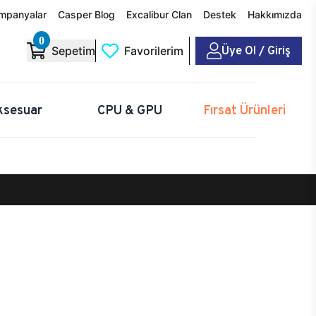
mpanyalar
Casper Blog
Excalibur Clan
Destek
Hakkımızda
0
Üye Ol / Giriş
Sepetim
Favorilerim
ksesuar
CPU & GPU
Fırsat Ürünleri