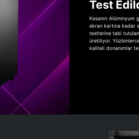
Test Edil
Kasanın Alüminyum gö
ekran kartına kadar 
testlerine tabi tutula
üretiliyor. Yüzbinlerc
kaliteli donanımlar te