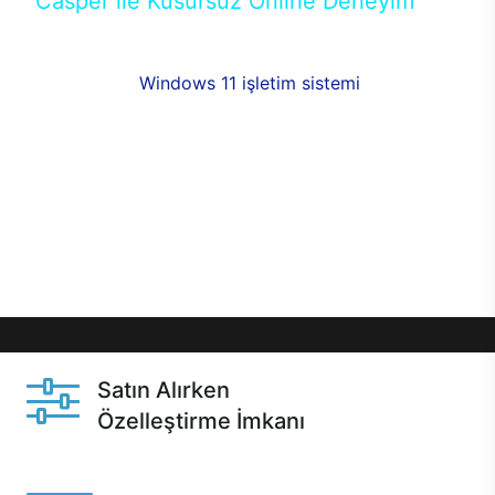
Casper ile Kusursuz Online Deneyim
Casper’ın Excalibur E650 modeline, online alışveriş
fırsatlarıyla sahip olabilirsiniz. 12 aya varan taksit
seçenekleri,
Windows 11 işletim sistemi
opsiyonu,
aynı gün teslimat ya da 1 günde kargo fırsatı
online alışverişte sizleri bekliyor.Üstelik satın
almadan önce özelleştirme fırsatı sayesinde
dilediğiniz donanımları değiştirebilir, ihtiyacınızı
karşılayacak seçimler yapabilirsiniz. Satın almadan
önce ve sonrasında sağlanan hızlı ve güvenli
servis ile Casper hep yanınızda.
Satın Alırken
Özelleştirme İmkanı
Casper ürünlerini satın alırken ihtiyacınıza göre
özelleştirebilirsiniz.