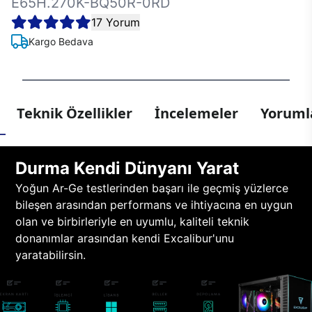
E65H.270K-BQ50R-0RD
17 Yorum
Kargo Bedava
Teknik Özellikler
İncelemeler
Yorumla
Durma Kendi Dünyanı Yarat
Yoğun Ar-Ge testlerinden başarı ile geçmiş yüzlerce
bileşen arasından performans ve ihtiyacına en uygun
olan ve birbirleriyle en uyumlu, kaliteli teknik
donanımlar arasından kendi Excalibur'unu
yaratabilirsin.