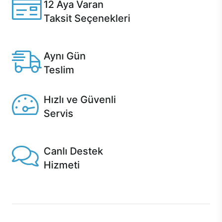
12 Aya Varan
Taksit Seçenekleri
Anlaşmalı kredi kartlarına 12 aya varan taksit seçenekleri
Casper'da.
Aynı Gün
Teslim
Seçili ürünlerde Aynı Gün Teslim!
Hızlı ve Güvenli
Servis
1 Saatte servis, Jet servis ve Turbo servis seçenekleri
Casper'da!
Canlı Destek
Hizmeti
Ürünlerinizle ilgili Casper Canlı Destek hizmeti her daim
sizinle.