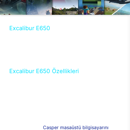
Excalibur E650
Tercihini masaüstü modellerden yana yapanlar için
öne çıkan Excalibur E650 ile sınırları zorlayabilir,
performansın keyfini çıkarabilirsin. Casper’ın yeni,
güncel teknolojiler ile donattığı Excalibur E650’de
yepyeni bir deneyim sizi bekliyor.
Excalibur E650 Özellikleri
Masaüstü olarak özel bir şekilde geliştirilen ve
uzun süren Ar-Ge çalışmaları sonrasında ortaya
çıkan Excalibur E650, her bir detayıyla farkını
ortaya koyuyor. İyi bir kullanıcı deneyiminin elde
edilmesi adına en iyi donanımlarla testleri yapılan
E650, böylece kullananların memnun kalmasını
sağlıyor. RGB detayları, ışık ve alüminyumun
buluşması yeni
Casper masaüstü bilgisayarını