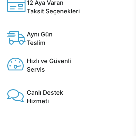
12 Aya Varan
Taksit Seçenekleri
Anlaşmalı kredi kartlarına 12 aya varan taksit seçenekleri
Casper'da.
Aynı Gün
Teslim
Seçili ürünlerde Aynı Gün Teslim!
Hızlı ve Güvenli
Servis
1 Saatte servis, Jet servis ve Turbo servis seçenekleri
Casper'da!
Canlı Destek
Hizmeti
Ürünlerinizle ilgili Casper Canlı Destek hizmeti her daim
sizinle.