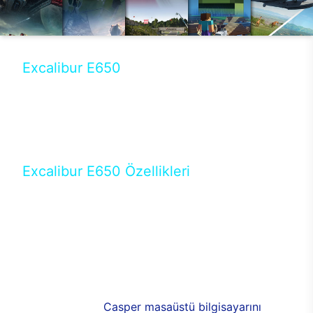
Excalibur E650
Tercihini masaüstü modellerden yana yapanlar için
öne çıkan Excalibur E650 ile sınırları zorlayabilir,
performansın keyfini çıkarabilirsin. Casper’ın yeni,
güncel teknolojiler ile donattığı Excalibur E650’de
yepyeni bir deneyim sizi bekliyor.
Excalibur E650 Özellikleri
Masaüstü olarak özel bir şekilde geliştirilen ve
uzun süren Ar-Ge çalışmaları sonrasında ortaya
çıkan Excalibur E650, her bir detayıyla farkını
ortaya koyuyor. İyi bir kullanıcı deneyiminin elde
edilmesi adına en iyi donanımlarla testleri yapılan
E650, böylece kullananların memnun kalmasını
sağlıyor. RGB detayları, ışık ve alüminyumun
buluşması yeni
Casper masaüstü bilgisayarını