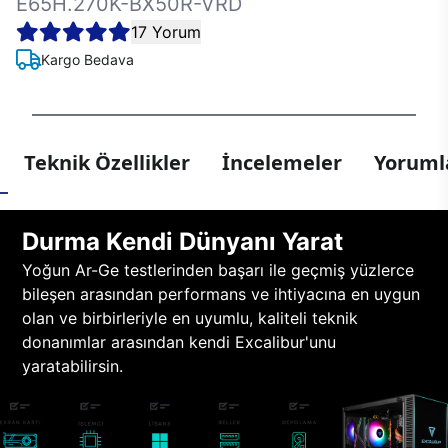
E65H.270K-BX50R-VRD
17 Yorum
Kargo Bedava
Teknik Özellikler
İncelemeler
Yorumla
Durma Kendi Dünyanı Yarat
Yoğun Ar-Ge testlerinden başarı ile geçmiş yüzlerce
bileşen arasından performans ve ihtiyacına en uygun
olan ve birbirleriyle en uyumlu, kaliteli teknik
donanımlar arasından kendi Excalibur'unu
yaratabilirsin.