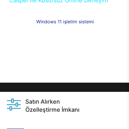
Casper ile Kusursuz Online Deneyim
Casper’ın Excalibur E650 modeline, online alışveriş
fırsatlarıyla sahip olabilirsiniz. 12 aya varan taksit
seçenekleri,
Windows 11 işletim sistemi
opsiyonu,
aynı gün teslimat ya da 1 günde kargo fırsatı
online alışverişte sizleri bekliyor.Üstelik satın
almadan önce özelleştirme fırsatı sayesinde
dilediğiniz donanımları değiştirebilir, ihtiyacınızı
karşılayacak seçimler yapabilirsiniz. Satın almadan
önce ve sonrasında sağlanan hızlı ve güvenli
servis ile Casper hep yanınızda.
Satın Alırken
Özelleştirme İmkanı
Casper ürünlerini satın alırken ihtiyacınıza göre
özelleştirebilirsiniz.