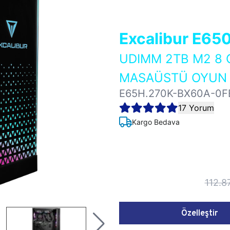
Excalibur E65
UDIMM 2TB M2 8 
MASAÜSTÜ OYUN B
E65H.270K-BX60A-0F
17 Yorum
Kargo Bedava
112.8
Özelleştir