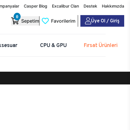
mpanyalar
Casper Blog
Excalibur Clan
Destek
Hakkımızda
0
Üye Ol / Giriş
Sepetim
Favorilerim
ksesuar
CPU & GPU
Fırsat Ürünleri