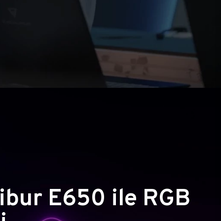
ibur E650 ile RGB
i