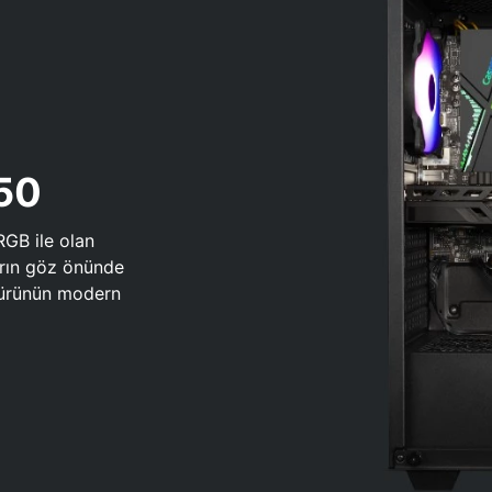
650
RGB ile olan
arın göz önünde
 türünün modern