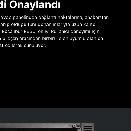
di Onaylandı
vde panelinden bağlantı noktalarına, anakarttan
sahip olduğu tüm donanımlarıyla uzun kalite
n Excalibur E650, en iyi kullanıcı deneyimi için
e bileşen arasından birbiri ile en uyumlu olan en
st edilerek sunuluyor.