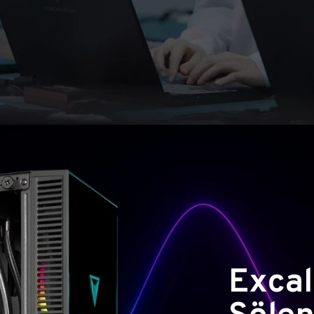
Excal
Şölen