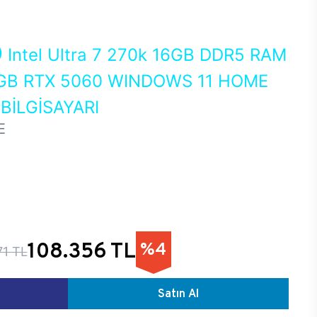
0
Intel Ultra 7 270k 16GB DDR5 RAM
GB RTX 5060 WINDOWS 11 HOME
İLGİSAYARI
E
108.356 TL
%4
71 TL
Satın Al