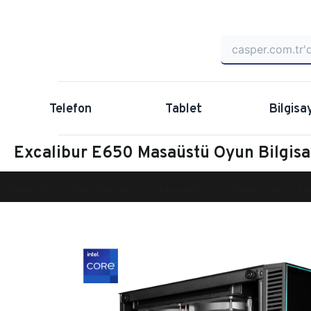
Telefon
Tablet
Bilgisa
Excalibur E650 Masaüstü Oyun Bilgi
Anasayfa
Oyun Bilgisayarı
Masaüstü Oyun Bilgisayarı
Ex