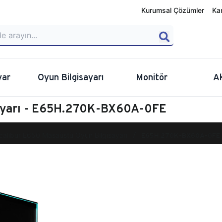
Kurumsal Çözümler
Ka
yar
Oyun Bilgisayarı
Monitör
A
sayarı - E65H.270K-BX60A-0FE
calibur E650 Masaüstü Oyun Bilgisayarı
E65H.270K-BX60A-0FE