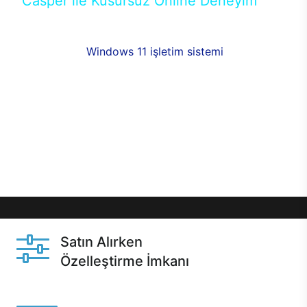
Casper ile Kusursuz Online Deneyim
Casper’ın Excalibur E650 modeline, online alışveriş
fırsatlarıyla sahip olabilirsiniz. 12 aya varan taksit
seçenekleri,
Windows 11 işletim sistemi
opsiyonu,
aynı gün teslimat ya da 1 günde kargo fırsatı
online alışverişte sizleri bekliyor.Üstelik satın
almadan önce özelleştirme fırsatı sayesinde
dilediğiniz donanımları değiştirebilir, ihtiyacınızı
karşılayacak seçimler yapabilirsiniz. Satın almadan
önce ve sonrasında sağlanan hızlı ve güvenli
servis ile Casper hep yanınızda.
Satın Alırken
Özelleştirme İmkanı
Casper ürünlerini satın alırken ihtiyacınıza göre
özelleştirebilirsiniz.