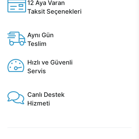
12 Aya Varan
Taksit Seçenekleri
Anlaşmalı kredi kartlarına 12 aya varan taksit seçenekleri
Casper'da.
Aynı Gün
Teslim
Seçili ürünlerde Aynı Gün Teslim!
Hızlı ve Güvenli
Servis
1 Saatte servis, Jet servis ve Turbo servis seçenekleri
Casper'da!
Canlı Destek
Hizmeti
Ürünlerinizle ilgili Casper Canlı Destek hizmeti her daim
sizinle.