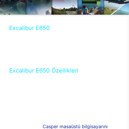
Excalibur E650
Tercihini masaüstü modellerden yana yapanlar için
öne çıkan Excalibur E650 ile sınırları zorlayabilir,
performansın keyfini çıkarabilirsin. Casper’ın yeni,
güncel teknolojiler ile donattığı Excalibur E650’de
yepyeni bir deneyim sizi bekliyor.
Excalibur E650 Özellikleri
Masaüstü olarak özel bir şekilde geliştirilen ve
uzun süren Ar-Ge çalışmaları sonrasında ortaya
çıkan Excalibur E650, her bir detayıyla farkını
ortaya koyuyor. İyi bir kullanıcı deneyiminin elde
edilmesi adına en iyi donanımlarla testleri yapılan
E650, böylece kullananların memnun kalmasını
sağlıyor. RGB detayları, ışık ve alüminyumun
buluşması yeni
Casper masaüstü bilgisayarını