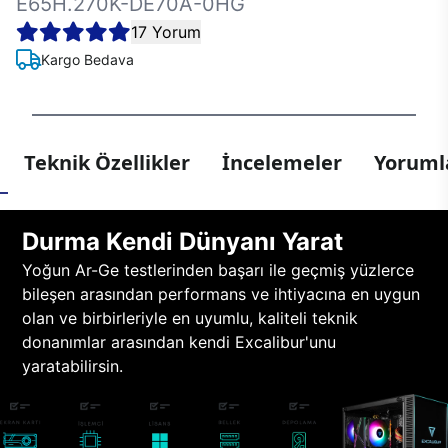
E65H.270K-DE70A-0HG
17 Yorum
Kargo Bedava
Teknik Özellikler
İncelemeler
Yorumla
Durma Kendi Dünyanı Yarat
Yoğun Ar-Ge testlerinden başarı ile geçmiş yüzlerce
bileşen arasından performans ve ihtiyacına en uygun
olan ve birbirleriyle en uyumlu, kaliteli teknik
donanımlar arasından kendi Excalibur'unu
yaratabilirsin.