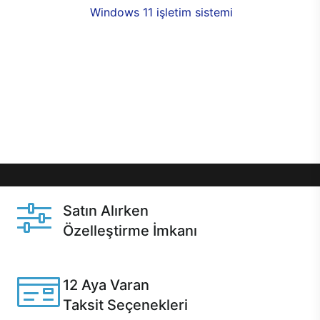
seçenekleri,
Windows 11 işletim sistemi
opsiyonu,
aynı gün teslimat ya da 1 günde kargo fırsatı
online alışverişte sizleri bekliyor.Üstelik satın
almadan önce özelleştirme fırsatı sayesinde
dilediğiniz donanımları değiştirebilir, ihtiyacınızı
karşılayacak seçimler yapabilirsiniz. Satın almadan
önce ve sonrasında sağlanan hızlı ve güvenli
servis ile Casper hep yanınızda.
Satın Alırken
Özelleştirme İmkanı
Casper ürünlerini satın alırken ihtiyacınıza göre
özelleştirebilirsiniz.
12 Aya Varan
Taksit Seçenekleri