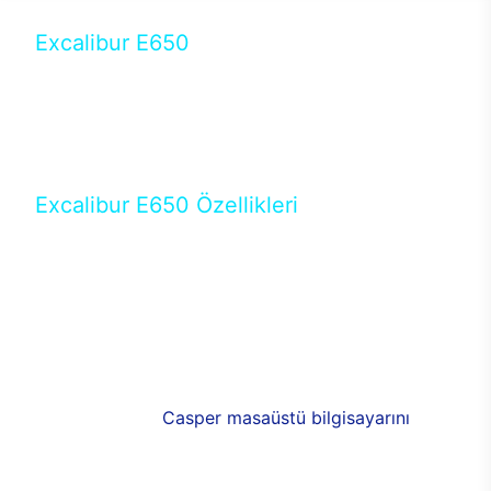
Excalibur E650
Tercihini masaüstü modellerden yana yapanlar için
öne çıkan Excalibur E650 ile sınırları zorlayabilir,
performansın keyfini çıkarabilirsin. Casper’ın yeni,
güncel teknolojiler ile donattığı Excalibur E650’de
yepyeni bir deneyim sizi bekliyor.
Excalibur E650 Özellikleri
Masaüstü olarak özel bir şekilde geliştirilen ve
uzun süren Ar-Ge çalışmaları sonrasında ortaya
çıkan Excalibur E650, her bir detayıyla farkını
ortaya koyuyor. İyi bir kullanıcı deneyiminin elde
edilmesi adına en iyi donanımlarla testleri yapılan
E650, böylece kullananların memnun kalmasını
sağlıyor. RGB detayları, ışık ve alüminyumun
buluşması yeni
Casper masaüstü bilgisayarını
görünümde de cazip kılıyor.
120mm RGB fanlarıyla yaşam alanlarını da