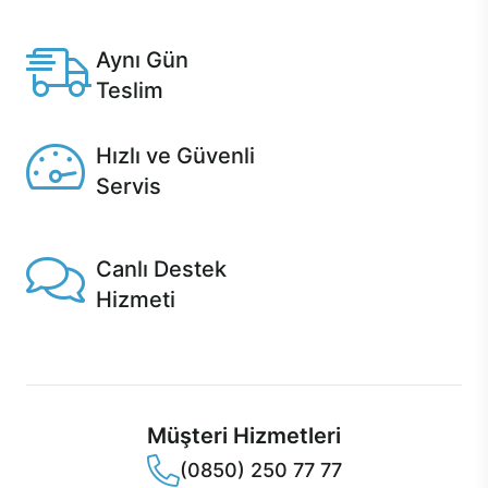
Anlaşmalı kredi kartlarına 12 aya varan taksit seçenekleri
Casper'da.
Aynı Gün
Teslim
Seçili ürünlerde Aynı Gün Teslim!
Hızlı ve Güvenli
Servis
1 Saatte servis, Jet servis ve Turbo servis seçenekleri
Casper'da!
Canlı Destek
Hizmeti
Ürünlerinizle ilgili Casper Canlı Destek hizmeti her daim
sizinle.
Müşteri Hizmetleri
(0850) 250 77 77