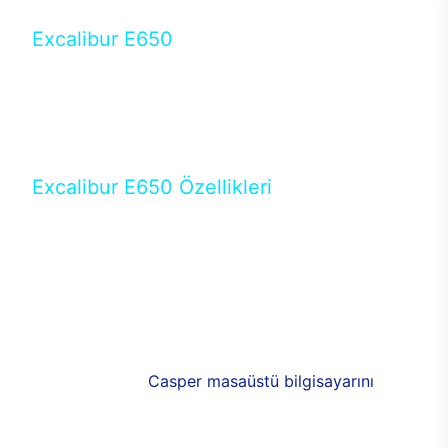
Excalibur E650
Tercihini masaüstü modellerden yana yapanlar için
öne çıkan Excalibur E650 ile sınırları zorlayabilir,
performansın keyfini çıkarabilirsin. Casper’ın yeni,
güncel teknolojiler ile donattığı Excalibur E650’de
yepyeni bir deneyim sizi bekliyor.
Excalibur E650 Özellikleri
Masaüstü olarak özel bir şekilde geliştirilen ve
uzun süren Ar-Ge çalışmaları sonrasında ortaya
çıkan Excalibur E650, her bir detayıyla farkını
ortaya koyuyor. İyi bir kullanıcı deneyiminin elde
edilmesi adına en iyi donanımlarla testleri yapılan
E650, böylece kullananların memnun kalmasını
sağlıyor. RGB detayları, ışık ve alüminyumun
buluşması yeni
Casper masaüstü bilgisayarını
görünümde de cazip kılıyor.
120mm RGB fanlarıyla yaşam alanlarını da