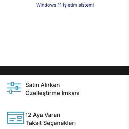
seçenekleri,
Windows 11 işletim sistemi
opsiyonu,
aynı gün teslimat ya da 1 günde kargo fırsatı
online alışverişte sizleri bekliyor.Üstelik satın
almadan önce özelleştirme fırsatı sayesinde
dilediğiniz donanımları değiştirebilir, ihtiyacınızı
karşılayacak seçimler yapabilirsiniz. Satın almadan
önce ve sonrasında sağlanan hızlı ve güvenli
servis ile Casper hep yanınızda.
Satın Alırken
Özelleştirme İmkanı
Casper ürünlerini satın alırken ihtiyacınıza göre
özelleştirebilirsiniz.
12 Aya Varan
Taksit Seçenekleri