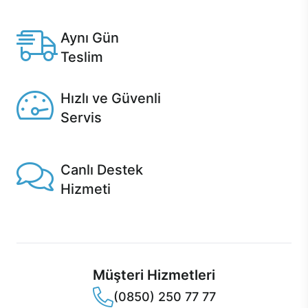
Anlaşmalı kredi kartlarına 12 aya varan taksit seçenekleri
Casper'da.
Aynı Gün
Teslim
Seçili ürünlerde Aynı Gün Teslim!
Hızlı ve Güvenli
Servis
1 Saatte servis, Jet servis ve Turbo servis seçenekleri
Casper'da!
Canlı Destek
Hizmeti
Ürünlerinizle ilgili Casper Canlı Destek hizmeti her daim
sizinle.
Müşteri Hizmetleri
(0850) 250 77 77