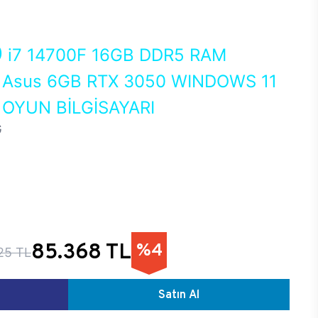
0
i7 14700F 16GB DDR5 RAM
Asus 6GB RTX 3050 WINDOWS 11
OYUN BİLGİSAYARI
G
85.368 TL
%4
25 TL
Satın Al