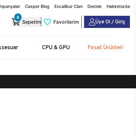
mpanyalar
Casper Blog
Excalibur Clan
Destek
Hakkımızda
0
Üye Ol / Giriş
Sepetim
Favorilerim
ksesuar
CPU & GPU
Fırsat Ürünleri