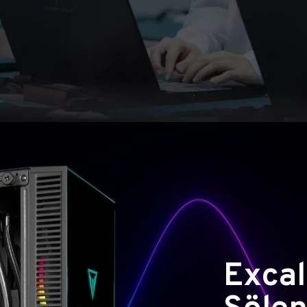
Excal
Şölen