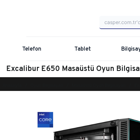
Telefon
Tablet
Bilgisa
Excalibur E650 Masaüstü Oyun Bilgis
Anasayfa
Oyun Bilgisayarı
Masaüstü Oyun Bilgisayarı
Ex