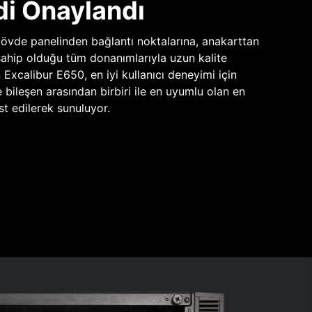
di Onaylandı
vde panelinden bağlantı noktalarına, anakarttan
sahip olduğu tüm donanımlarıyla uzun kalite
n Excalibur E650, en iyi kullanıcı deneyimi için
e bileşen arasından birbiri ile en uyumlu olan en
st edilerek sunuluyor.