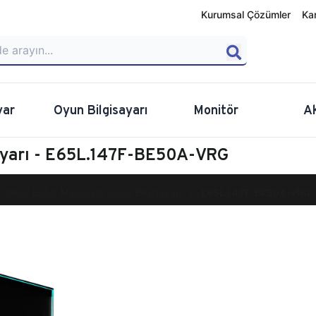
Kurumsal Çözümler
Ka
yar
Oyun Bilgisayarı
Monitör
A
ayarı - E65L.147F-BE50A-VRG
calibur E650 Masaüstü Oyun Bilgisayarı
E65L.147F-BE50A-VRG