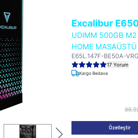
Excalibur E65
UDIMM 500GB M2 
HOME MASAÜSTÜ 
E65L.147F-BE50A-VR
17 Yorum
Kargo Bedava
88.9
Özelleştir