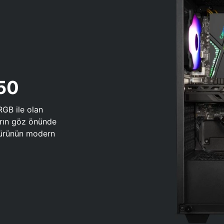
650
RGB ile olan
arın göz önünde
 türünün modern