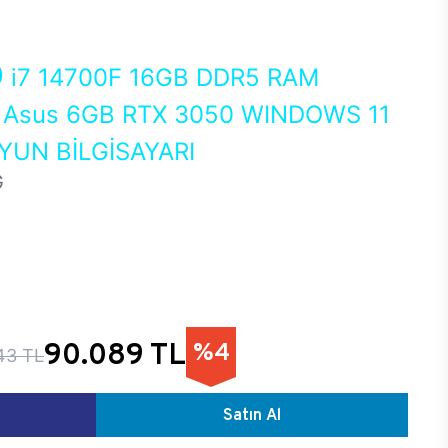
0
i7 14700F 16GB DDR5 RAM
Asus 6GB RTX 3050 WINDOWS 11
UN BİLGİSAYARI
G
90.089 TL
%4
43 TL
Satın Al