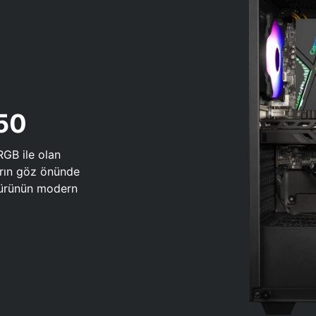
650
RGB ile olan
arın göz önünde
 türünün modern