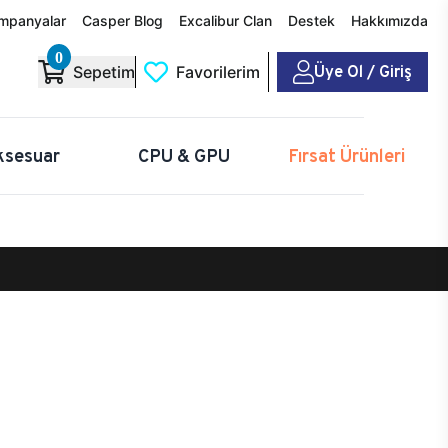
mpanyalar
Casper Blog
Excalibur Clan
Destek
Hakkımızda
0
Üye Ol / Giriş
Sepetim
Favorilerim
ksesuar
CPU & GPU
Fırsat Ürünleri