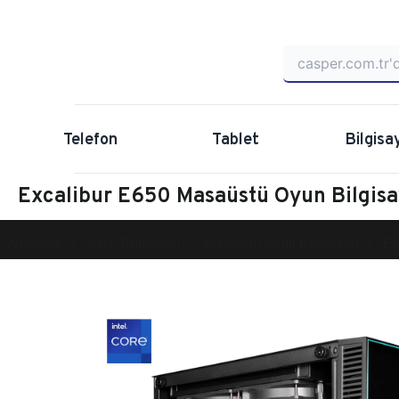
Telefon
Tablet
Bilgisa
Excalibur E650 Masaüstü Oyun Bilgis
Anasayfa
Oyun Bilgisayarı
Masaüstü Oyun Bilgisayarı
Ex