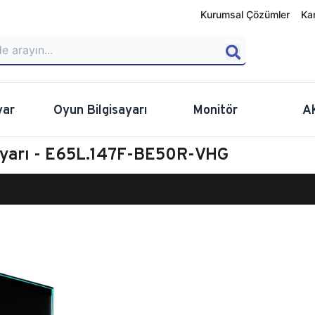
Kurumsal Çözümler
Ka
yar
Oyun Bilgisayarı
Monitör
A
ayarı - E65L.147F-BE50R-VHG
calibur E650 Masaüstü Oyun Bilgisayarı
E65L.147F-BE50R-VHG