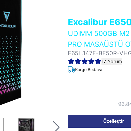
Excalibur E65
UDIMM 500GB M2 
PRO MASAÜSTÜ OY
E65L.147F-BE50R-VH
17 Yorum
Kargo Bedava
93.8
Özelleştir