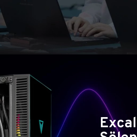
Excal
Şölen