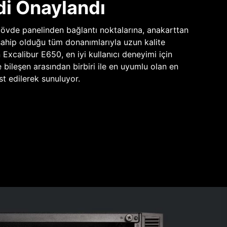
di Onaylandı
vde panelinden bağlantı noktalarına, anakarttan
sahip olduğu tüm donanımlarıyla uzun kalite
n Excalibur E650, en iyi kullanıcı deneyimi için
e bileşen arasından birbiri ile en uyumlu olan en
st edilerek sunuluyor.