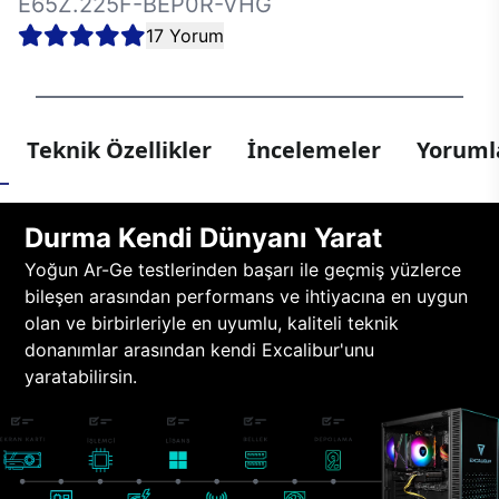
E65Z.225F-BEP0R-VHG
17 Yorum
Teknik Özellikler
İncelemeler
Yorumla
Durma Kendi Dünyanı Yarat
Yoğun Ar-Ge testlerinden başarı ile geçmiş yüzlerce
bileşen arasından performans ve ihtiyacına en uygun
olan ve birbirleriyle en uyumlu, kaliteli teknik
donanımlar arasından kendi Excalibur'unu
yaratabilirsin.