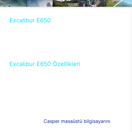
Excalibur E650
Tercihini masaüstü modellerden yana yapanlar için
öne çıkan Excalibur E650 ile sınırları zorlayabilir,
performansın keyfini çıkarabilirsin. Casper’ın yeni,
güncel teknolojiler ile donattığı Excalibur E650’de
yepyeni bir deneyim sizi bekliyor.
Excalibur E650 Özellikleri
Masaüstü olarak özel bir şekilde geliştirilen ve
uzun süren Ar-Ge çalışmaları sonrasında ortaya
çıkan Excalibur E650, her bir detayıyla farkını
ortaya koyuyor. İyi bir kullanıcı deneyiminin elde
edilmesi adına en iyi donanımlarla testleri yapılan
E650, böylece kullananların memnun kalmasını
sağlıyor. RGB detayları, ışık ve alüminyumun
buluşması yeni
Casper masaüstü bilgisayarını
görünümde de cazip kılıyor.