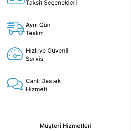
Taksit Seçenekleri
Anlaşmalı kredi kartlarına 12 aya varan taksit seçenekleri
Casper'da.
Aynı Gün
Teslim
Seçili ürünlerde Aynı Gün Teslim!
Hızlı ve Güvenli
Servis
1 Saatte servis, Jet servis ve Turbo servis seçenekleri
Casper'da!
Canlı Destek
Hizmeti
Ürünlerinizle ilgili Casper Canlı Destek hizmeti her daim
sizinle.
Müşteri Hizmetleri