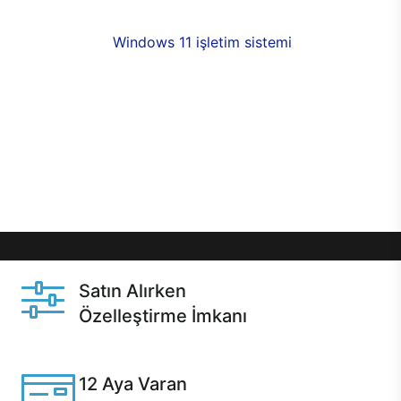
fırsatlarıyla sahip olabilirsiniz. 12 aya varan taksit
seçenekleri,
Windows 11 işletim sistemi
opsiyonu,
aynı gün teslimat ya da 1 günde kargo fırsatı
online alışverişte sizleri bekliyor.Üstelik satın
almadan önce özelleştirme fırsatı sayesinde
dilediğiniz donanımları değiştirebilir, ihtiyacınızı
karşılayacak seçimler yapabilirsiniz. Satın almadan
önce ve sonrasında sağlanan hızlı ve güvenli
servis ile Casper hep yanınızda.
Satın Alırken
Özelleştirme İmkanı
Casper ürünlerini satın alırken ihtiyacınıza göre
özelleştirebilirsiniz.
12 Aya Varan