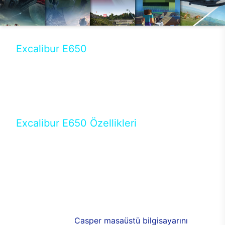
Excalibur E650
Tercihini masaüstü modellerden yana yapanlar için
öne çıkan Excalibur E650 ile sınırları zorlayabilir,
performansın keyfini çıkarabilirsin. Casper’ın yeni,
güncel teknolojiler ile donattığı Excalibur E650’de
yepyeni bir deneyim sizi bekliyor.
Excalibur E650 Özellikleri
Masaüstü olarak özel bir şekilde geliştirilen ve
uzun süren Ar-Ge çalışmaları sonrasında ortaya
çıkan Excalibur E650, her bir detayıyla farkını
ortaya koyuyor. İyi bir kullanıcı deneyiminin elde
edilmesi adına en iyi donanımlarla testleri yapılan
E650, böylece kullananların memnun kalmasını
sağlıyor. RGB detayları, ışık ve alüminyumun
buluşması yeni
Casper masaüstü bilgisayarını