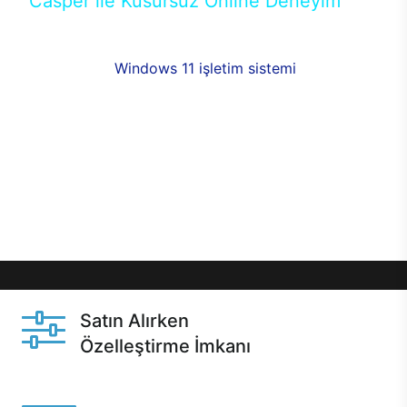
Casper ile Kusursuz Online Deneyim
Casper’ın Excalibur E650 modeline, online alışveriş
fırsatlarıyla sahip olabilirsiniz. 12 aya varan taksit
seçenekleri,
Windows 11 işletim sistemi
opsiyonu,
aynı gün teslimat ya da 1 günde kargo fırsatı
online alışverişte sizleri bekliyor.Üstelik satın
almadan önce özelleştirme fırsatı sayesinde
dilediğiniz donanımları değiştirebilir, ihtiyacınızı
karşılayacak seçimler yapabilirsiniz. Satın almadan
önce ve sonrasında sağlanan hızlı ve güvenli
servis ile Casper hep yanınızda.
Satın Alırken
Özelleştirme İmkanı
Casper ürünlerini satın alırken ihtiyacınıza göre
özelleştirebilirsiniz.