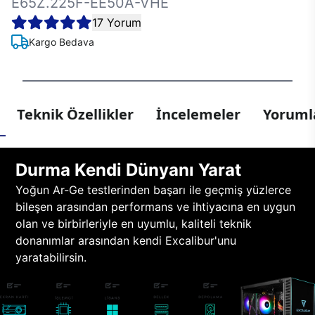
E65Z.225F-EE50A-VHE
17 Yorum
Kargo Bedava
Teknik Özellikler
İncelemeler
Yorumla
Durma Kendi Dünyanı Yarat
Yoğun Ar-Ge testlerinden başarı ile geçmiş yüzlerce
bileşen arasından performans ve ihtiyacına en uygun
olan ve birbirleriyle en uyumlu, kaliteli teknik
donanımlar arasından kendi Excalibur'unu
yaratabilirsin.