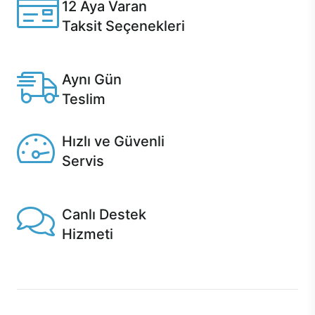
12 Aya Varan
Taksit Seçenekleri
Anlaşmalı kredi kartlarına 12 aya varan taksit seçenekleri
Casper'da.
Aynı Gün
Teslim
Seçili ürünlerde Aynı Gün Teslim!
Hızlı ve Güvenli
Servis
1 Saatte servis, Jet servis ve Turbo servis seçenekleri
Casper'da!
Canlı Destek
Hizmeti
Ürünlerinizle ilgili Casper Canlı Destek hizmeti her daim
sizinle.