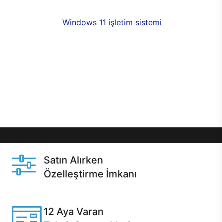
fırsatlarıyla sahip olabilirsiniz. 12 aya varan taksit
seçenekleri,
Windows 11 işletim sistemi
opsiyonu,
aynı gün teslimat ya da 1 günde kargo fırsatı
online alışverişte sizleri bekliyor.Üstelik satın
almadan önce özelleştirme fırsatı sayesinde
dilediğiniz donanımları değiştirebilir, ihtiyacınızı
karşılayacak seçimler yapabilirsiniz. Satın almadan
önce ve sonrasında sağlanan hızlı ve güvenli
servis ile Casper hep yanınızda.
Satın Alırken
Özelleştirme İmkanı
Casper ürünlerini satın alırken ihtiyacınıza göre
özelleştirebilirsiniz.
12 Aya Varan