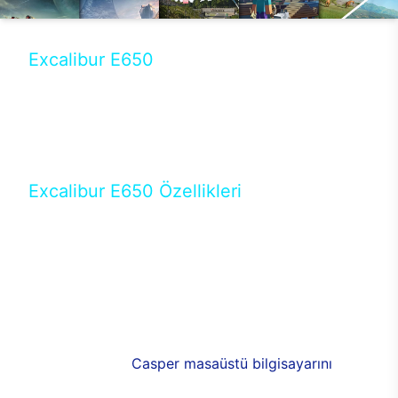
Excalibur E650
Tercihini masaüstü modellerden yana yapanlar için
öne çıkan Excalibur E650 ile sınırları zorlayabilir,
performansın keyfini çıkarabilirsin. Casper’ın yeni,
güncel teknolojiler ile donattığı Excalibur E650’de
yepyeni bir deneyim sizi bekliyor.
Excalibur E650 Özellikleri
Masaüstü olarak özel bir şekilde geliştirilen ve
uzun süren Ar-Ge çalışmaları sonrasında ortaya
çıkan Excalibur E650, her bir detayıyla farkını
ortaya koyuyor. İyi bir kullanıcı deneyiminin elde
edilmesi adına en iyi donanımlarla testleri yapılan
E650, böylece kullananların memnun kalmasını
sağlıyor. RGB detayları, ışık ve alüminyumun
buluşması yeni
Casper masaüstü bilgisayarını
görünümde de cazip kılıyor.