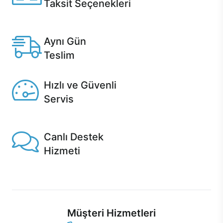
Taksit Seçenekleri
Anlaşmalı kredi kartlarına 12 aya varan taksit seçenekleri
Casper'da.
Aynı Gün
Teslim
Seçili ürünlerde Aynı Gün Teslim!
Hızlı ve Güvenli
Servis
1 Saatte servis, Jet servis ve Turbo servis seçenekleri
Casper'da!
Canlı Destek
Hizmeti
Ürünlerinizle ilgili Casper Canlı Destek hizmeti her daim
sizinle.
Müşteri Hizmetleri