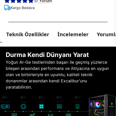
17 Yorum
Kargo Bedava
Teknik Özellikler
İncelemeler
Yorumla
Durma Kendi Dünyanı Yarat
Yoğun Ar-Ge testlerinden başarı ile geçmiş yüzlerce
bileşen arasından performans ve ihtiyacına en uygun
olan ve birbirleriyle en uyumlu, kaliteli teknik
donanımlar arasından kendi Excalibur'unu
yaratabilirsin.