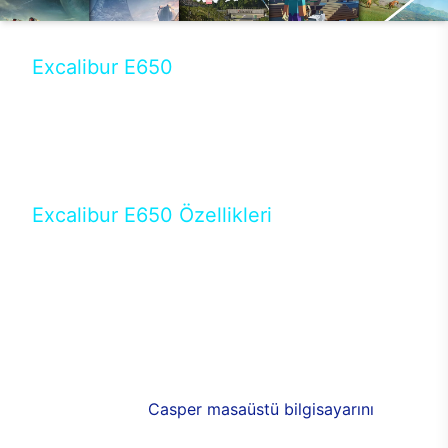
Excalibur E650
Tercihini masaüstü modellerden yana yapanlar için
öne çıkan Excalibur E650 ile sınırları zorlayabilir,
performansın keyfini çıkarabilirsin. Casper’ın yeni,
güncel teknolojiler ile donattığı Excalibur E650’de
yepyeni bir deneyim sizi bekliyor.
Excalibur E650 Özellikleri
Masaüstü olarak özel bir şekilde geliştirilen ve
uzun süren Ar-Ge çalışmaları sonrasında ortaya
çıkan Excalibur E650, her bir detayıyla farkını
ortaya koyuyor. İyi bir kullanıcı deneyiminin elde
edilmesi adına en iyi donanımlarla testleri yapılan
E650, böylece kullananların memnun kalmasını
sağlıyor. RGB detayları, ışık ve alüminyumun
buluşması yeni
Casper masaüstü bilgisayarını
görünümde de cazip kılıyor.