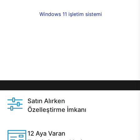
fırsatlarıyla sahip olabilirsiniz. 12 aya varan taksit
seçenekleri,
Windows 11 işletim sistemi
opsiyonu,
aynı gün teslimat ya da 1 günde kargo fırsatı
online alışverişte sizleri bekliyor.Üstelik satın
almadan önce özelleştirme fırsatı sayesinde
dilediğiniz donanımları değiştirebilir, ihtiyacınızı
karşılayacak seçimler yapabilirsiniz. Satın almadan
önce ve sonrasında sağlanan hızlı ve güvenli
servis ile Casper hep yanınızda.
Satın Alırken
Özelleştirme İmkanı
Casper ürünlerini satın alırken ihtiyacınıza göre
özelleştirebilirsiniz.
12 Aya Varan