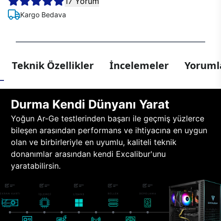
17 Yorum
Kargo Bedava
Teknik Özellikler
İncelemeler
Yorumla
Durma Kendi Dünyanı Yarat
Yoğun Ar-Ge testlerinden başarı ile geçmiş yüzlerce
bileşen arasından performans ve ihtiyacına en uygun
olan ve birbirleriyle en uyumlu, kaliteli teknik
donanımlar arasından kendi Excalibur'unu
yaratabilirsin.