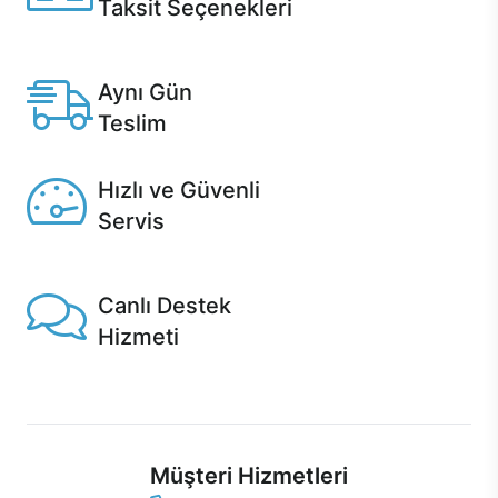
Taksit Seçenekleri
Anlaşmalı kredi kartlarına 12 aya varan taksit seçenekleri
Casper'da.
Aynı Gün
Teslim
Seçili ürünlerde Aynı Gün Teslim!
Hızlı ve Güvenli
Servis
1 Saatte servis, Jet servis ve Turbo servis seçenekleri
Casper'da!
Canlı Destek
Hizmeti
Ürünlerinizle ilgili Casper Canlı Destek hizmeti her daim
sizinle.
Müşteri Hizmetleri