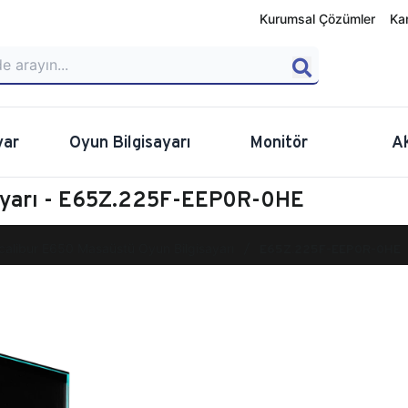
Kurumsal Çözümler
Ka
yar
Oyun Bilgisayarı
Monitör
A
sayarı - E65Z.225F-EEP0R-0HE
calibur E650 Masaüstü Oyun Bilgisayarı
E65Z.225F-EEP0R-0HE