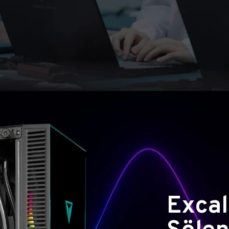
Excal
Şölen