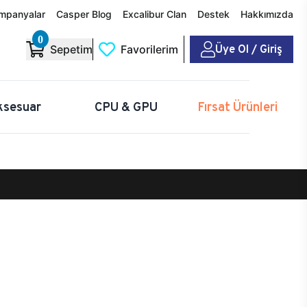
mpanyalar
Casper Blog
Excalibur Clan
Destek
Hakkımızda
0
Üye Ol / Giriş
Sepetim
Favorilerim
ksesuar
CPU & GPU
Fırsat Ürünleri