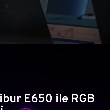
ibur E650 ile RGB
i