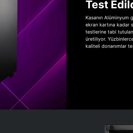
Test Edil
Kasanın Alüminyum gö
ekran kartına kadar 
testlerine tabi tutula
üretiliyor. Yüzbinlerc
kaliteli donanımlar te