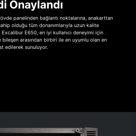
di Onaylandı
vde panelinden bağlantı noktalarına, anakarttan
sahip olduğu tüm donanımlarıyla uzun kalite
n Excalibur E650, en iyi kullanıcı deneyimi için
e bileşen arasından birbiri ile en uyumlu olan en
st edilerek sunuluyor.