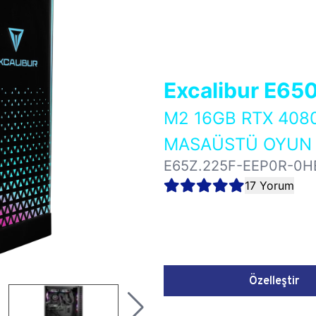
Excalibur E65
M2 16GB RTX 408
MASAÜSTÜ OYUN B
E65Z.225F-EEP0R-0H
17 Yorum
Özelleştir