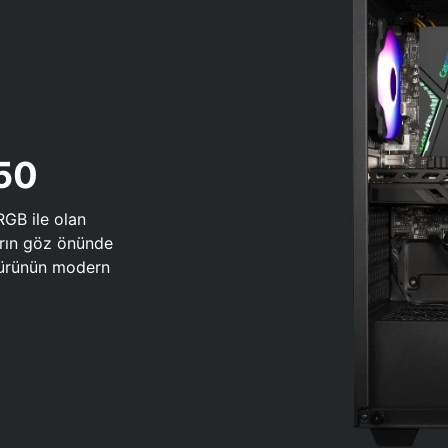
650
RGB ile olan
arın göz önünde
 türünün modern