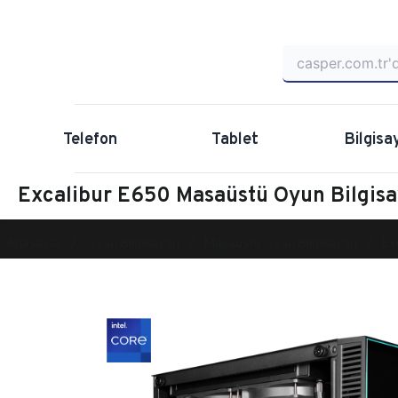
Telefon
Tablet
Bilgisa
Excalibur E650 Masaüstü Oyun Bilgi
Anasayfa
Oyun Bilgisayarı
Masaüstü Oyun Bilgisayarı
Ex