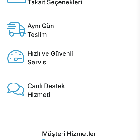
Taksit Seçenekleri
Anlaşmalı kredi kartlarına 12 aya varan taksit seçenekleri
Casper'da.
Aynı Gün
Teslim
Seçili ürünlerde Aynı Gün Teslim!
Hızlı ve Güvenli
Servis
1 Saatte servis, Jet servis ve Turbo servis seçenekleri
Casper'da!
Canlı Destek
Hizmeti
Ürünlerinizle ilgili Casper Canlı Destek hizmeti her daim
sizinle.
Müşteri Hizmetleri