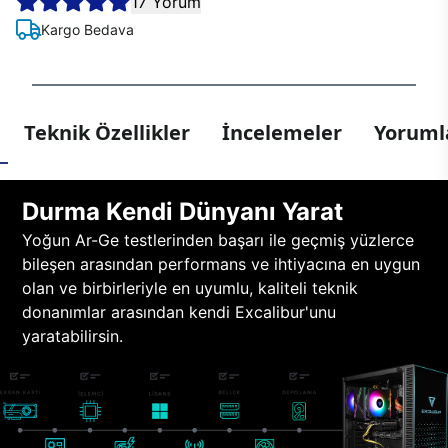
17 Yorum
Kargo Bedava
Teknik Özellikler
İncelemeler
Yorumla
Durma Kendi Dünyanı Yarat
Yoğun Ar-Ge testlerinden başarı ile geçmiş yüzlerce
bileşen arasından performans ve ihtiyacına en uygun
olan ve birbirleriyle en uyumlu, kaliteli teknik
donanımlar arasından kendi Excalibur'unu
yaratabilirsin.