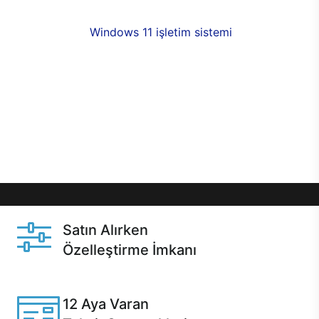
fırsatlarıyla sahip olabilirsiniz. 12 aya varan taksit
seçenekleri,
Windows 11 işletim sistemi
opsiyonu,
aynı gün teslimat ya da 1 günde kargo fırsatı
online alışverişte sizleri bekliyor.Üstelik satın
almadan önce özelleştirme fırsatı sayesinde
dilediğiniz donanımları değiştirebilir, ihtiyacınızı
karşılayacak seçimler yapabilirsiniz. Satın almadan
önce ve sonrasında sağlanan hızlı ve güvenli
servis ile Casper hep yanınızda.
Satın Alırken
Özelleştirme İmkanı
Casper ürünlerini satın alırken ihtiyacınıza göre
özelleştirebilirsiniz.
12 Aya Varan