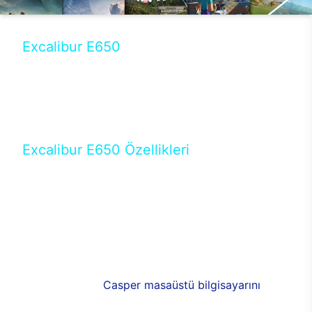
Excalibur E650
Tercihini masaüstü modellerden yana yapanlar için
öne çıkan Excalibur E650 ile sınırları zorlayabilir,
performansın keyfini çıkarabilirsin. Casper’ın yeni,
güncel teknolojiler ile donattığı Excalibur E650’de
yepyeni bir deneyim sizi bekliyor.
Excalibur E650 Özellikleri
Masaüstü olarak özel bir şekilde geliştirilen ve
uzun süren Ar-Ge çalışmaları sonrasında ortaya
çıkan Excalibur E650, her bir detayıyla farkını
ortaya koyuyor. İyi bir kullanıcı deneyiminin elde
edilmesi adına en iyi donanımlarla testleri yapılan
E650, böylece kullananların memnun kalmasını
sağlıyor. RGB detayları, ışık ve alüminyumun
buluşması yeni
Casper masaüstü bilgisayarını
görünümde de cazip kılıyor.