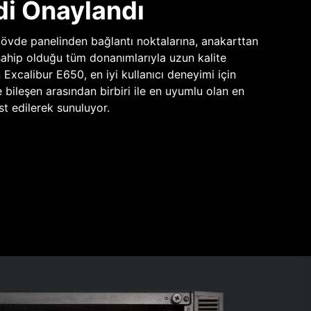
di Onaylandı
vde panelinden bağlantı noktalarına, anakarttan
sahip olduğu tüm donanımlarıyla uzun kalite
n Excalibur E650, en iyi kullanıcı deneyimi için
e bileşen arasından birbiri ile en uyumlu olan en
st edilerek sunuluyor.