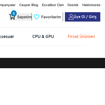
mpanyalar
Casper Blog
Excalibur Clan
Destek
Hakkımızda
0
Üye Ol / Giriş
Sepetim
Favorilerim
ksesuar
CPU & GPU
Fırsat Ürünleri