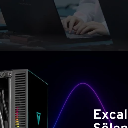
Excal
Şölen