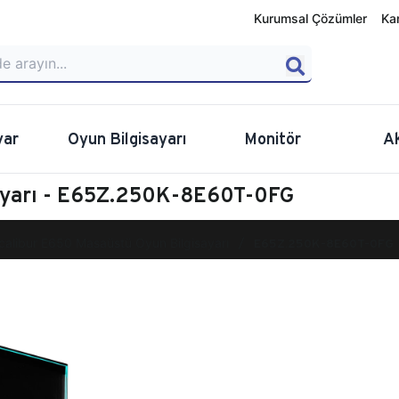
Kurumsal Çözümler
Ka
yar
Oyun Bilgisayarı
Monitör
A
ayarı - E65Z.250K-8E60T-0FG
calibur E650 Masaüstü Oyun Bilgisayarı
E65Z.250K-8E60T-0FG