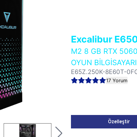
Excalibur E65
M2 8 GB RTX 50
OYUN BİLGİSAYARI
E65Z.250K-8E60T-0F
17 Yorum
Özelleştir