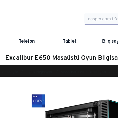
Telefon
Tablet
Bilgisa
Excalibur E650 Masaüstü Oyun Bilgis
Anasayfa
Oyun Bilgisayarı
Masaüstü Oyun Bilgisayarı
Ex