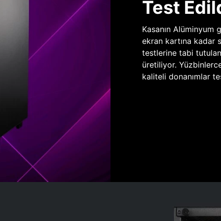
Test Edil
Kasanın Alüminyum gö
ekran kartına kadar 
testlerine tabi tutula
üretiliyor. Yüzbinlerc
kaliteli donanımlar te