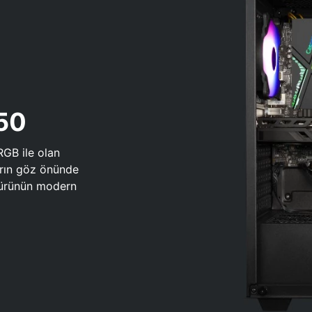
650
RGB ile olan
arın göz önünde
 türünün modern