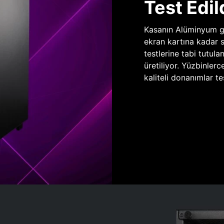
Test Edil
Kasanın Alüminyum gö
ekran kartına kadar 
testlerine tabi tutula
üretiliyor. Yüzbinlerc
kaliteli donanımlar te