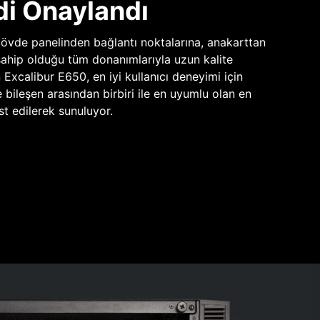
di Onaylandı
vde panelinden bağlantı noktalarına, anakarttan
sahip olduğu tüm donanımlarıyla uzun kalite
n Excalibur E650, en iyi kullanıcı deneyimi için
e bileşen arasından birbiri ile en uyumlu olan en
st edilerek sunuluyor.