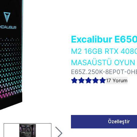
Excalibur E65
M2 16GB RTX 408
MASAÜSTÜ OYUN B
E65Z.250K-8EP0T-0H
17 Yorum
Özelleştir