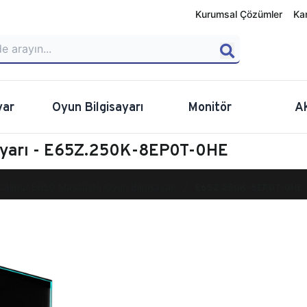
Kurumsal Çözümler
Ka
yar
Oyun Bilgisayarı
Monitör
A
sayarı - E65Z.250K-8EP0T-0HE
calibur E650 Masaüstü Oyun Bilgisayarı
E65Z.250K-8EP0T-0HE