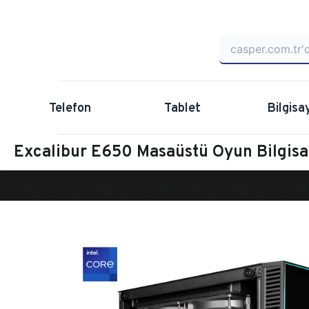
Telefon
Tablet
Bilgisa
Excalibur E650 Masaüstü Oyun Bilgi
Anasayfa
Oyun Bilgisayarı
Masaüstü Oyun Bilgisayarı
Ex