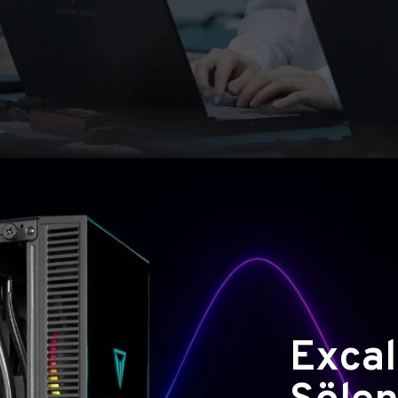
Excal
Şölen