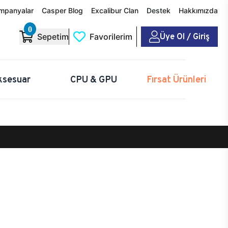
mpanyalar
Casper Blog
Excalibur Clan
Destek
Hakkımızda
0
Üye Ol / Giriş
Sepetim
Favorilerim
ksesuar
CPU & GPU
Fırsat Ürünleri