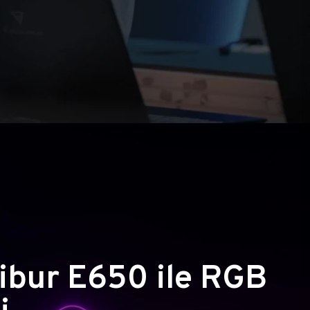
ibur E650 ile RGB
i